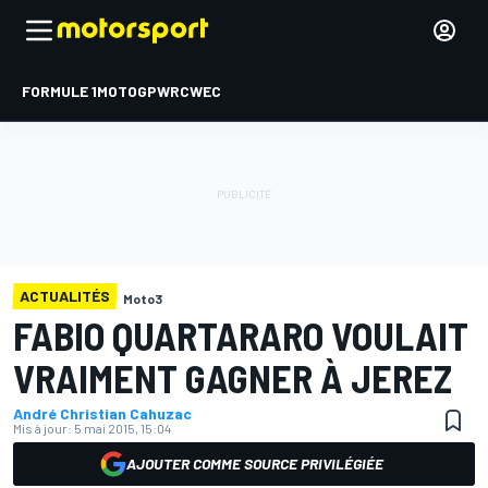
FORMULE 1
MOTOGP
WRC
WEC
ACTUALITÉS
Moto3
FABIO QUARTARARO VOULAIT
VRAIMENT GAGNER À JEREZ
André Christian Cahuzac
Mis à jour:
5 mai 2015, 15:04
AJOUTER COMME SOURCE PRIVILÉGIÉE