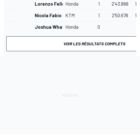
Lorenzo Fellon
Honda
1
2'43.888
18
Nicola Fabio
KTM
1
2'50.678
18
Joshua Whatley
Honda
0
VOIR LES RÉSULTATS COMPLETS