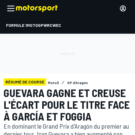
FORMULE 1
MOTOGP
WRC
WEC
RÉSUMÉ DE COURSE
Moto3
GP d'Aragón
GUEVARA GAGNE ET CREUSE
L'ÉCART POUR LE TITRE FACE
À GARCÍA ET FOGGIA
En dominant le Grand Prix d'Aragón du premier au
dernier tour, Izan Guevara a bien augmenté son