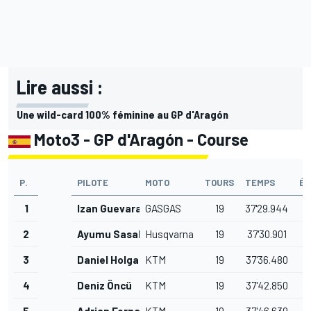
Lire aussi :
Une wild-card 100% féminine au GP d'Aragón
Moto3 - GP d'Aragón - Course
P.
PILOTE
MOTO
TOURS
TEMPS
ÉC
1
Izan Guevara
GASGAS
19
37'29.944
2
Ayumu Sasaki
Husqvarna
19
37'30.901
0
3
Daniel Holgado
KTM
19
37'36.480
6
4
Deniz Öncü
KTM
19
37'42.850
1