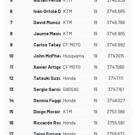
5
Adrian Fernandez
KTM
19
37'46.639
1
6
Iván Ortolá Díez
KTM
19
37'46.665
1
7
David Munoz
KTM
19
37'46.799
1
8
Jaume Masia
KTM
19
37'46.905
1
9
Carlos Tatay
CF MOTO
19
37'46.992
1
10
John McPhee
Husqvarna
19
37'47.015
1
11
Xavier Artigas
CF MOTO
19
37'47.080
1
12
Tatsuki Suzuki
Honda
19
37'47.111
1
13
Sergio García Dols
GASGAS
19
37'47.161
1
14
Dennis Foggia
Honda
19
37'48.027
1
15
Diogo Moreira
KTM
19
37'53.386
2
16
Riccardo Rossi
Honda
19
37'55.581
2
17
Taiyo Furusato
Honda
19
37'58.632
2