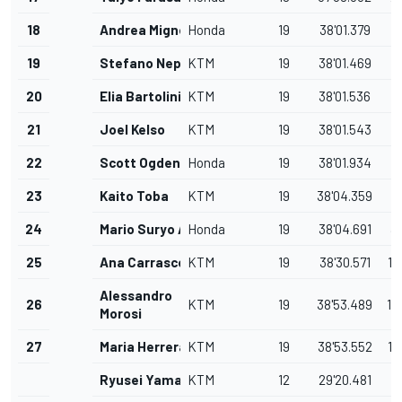
18
Andrea Migno
Honda
19
38'01.379
3
19
Stefano Nepa
KTM
19
38'01.469
3
20
Elia Bartolini
KTM
19
38'01.536
3
21
Joel Kelso
KTM
19
38'01.543
3
22
Scott Ogden
Honda
19
38'01.934
3
23
Kaito Toba
KTM
19
38'04.359
3
24
Mario Suryo Aji
Honda
19
38'04.691
3
25
Ana Carrasco
KTM
19
38'30.571
1'
Alessandro
26
KTM
19
38'53.489
1'
Morosi
27
Maria Herrera
KTM
19
38'53.552
1'
Ryusei Yamanaka
KTM
12
29'20.481
7