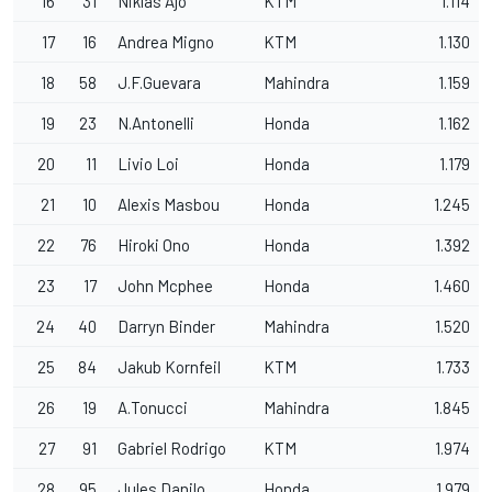
16
31
Niklas Ajo
KTM
1.114
17
16
Andrea Migno
KTM
1.130
18
58
J.F.Guevara
Mahindra
1.159
19
23
N.Antonelli
Honda
1.162
20
11
Livio Loi
Honda
1.179
21
10
Alexis Masbou
Honda
1.245
22
76
Hiroki Ono
Honda
1.392
23
17
John Mcphee
Honda
1.460
24
40
Darryn Binder
Mahindra
1.520
25
84
Jakub Kornfeil
KTM
1.733
26
19
A.Tonucci
Mahindra
1.845
27
91
Gabriel Rodrigo
KTM
1.974
28
95
Jules Danilo
Honda
1.979