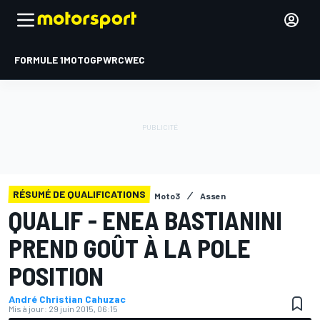
FORMULE 1
MOTOGP
WRC
WEC
RÉSUMÉ DE QUALIFICATIONS
Moto3
Assen
QUALIF - ENEA BASTIANINI
PREND GOÛT À LA POLE
POSITION
André Christian Cahuzac
Mis à jour:
29 juin 2015, 06:15