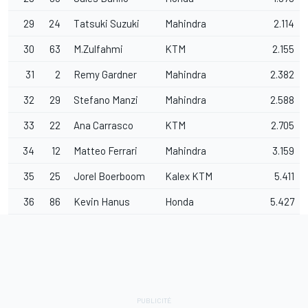
29
24
Tatsuki Suzuki
Mahindra
2.114
30
63
M.Zulfahmi
KTM
2.155
31
2
Remy Gardner
Mahindra
2.382
32
29
Stefano Manzi
Mahindra
2.588
33
22
Ana Carrasco
KTM
2.705
34
12
Matteo Ferrari
Mahindra
3.159
35
25
Jorel Boerboom
Kalex KTM
5.411
36
86
Kevin Hanus
Honda
5.427