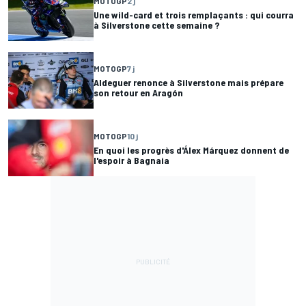
MOTOGP
2 j
Une wild-card et trois remplaçants : qui courra
à Silverstone cette semaine ?
MOTOGP
7 j
Aldeguer renonce à Silverstone mais prépare
son retour en Aragón
MOTOGP
10 j
En quoi les progrès d'Álex Márquez donnent de
l'espoir à Bagnaia