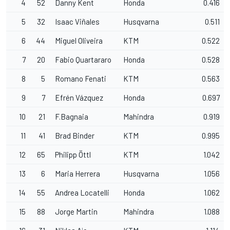
4
52
Danny Kent
Honda
0.416
5
32
Isaac Viñales
Husqvarna
0.511
6
44
Miguel Oliveira
KTM
0.522
7
20
Fabio Quartararo
Honda
0.528
8
5
Romano Fenati
KTM
0.563
9
7
Efrén Vázquez
Honda
0.697
10
21
F.Bagnaia
Mahindra
0.919
11
41
Brad Binder
KTM
0.995
12
65
Philipp Öttl
KTM
1.042
13
6
Maria Herrera
Husqvarna
1.056
14
55
Andrea Locatelli
Honda
1.062
15
88
Jorge Martin
Mahindra
1.088