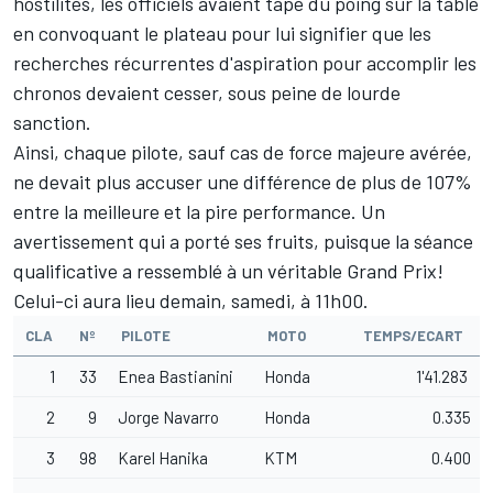
hostilités, les officiels avaient tapé du poing sur la table
en convoquant le plateau pour lui signifier que les
recherches récurrentes d'aspiration pour accomplir les
chronos devaient cesser, sous peine de lourde
sanction.
Ainsi, chaque pilote, sauf cas de force majeure avérée,
ne devait plus accuser une différence de plus de 107%
entre la meilleure et la pire performance. Un
avertissement qui a porté ses fruits, puisque la séance
qualificative a ressemblé à un véritable Grand Prix!
Celui-ci aura lieu demain, samedi, à 11h00.
CLA
Nº
PILOTE
MOTO
TEMPS/ECART
1
33
Enea Bastianini
Honda
1'41.283
2
9
Jorge Navarro
Honda
0.335
3
98
Karel Hanika
KTM
0.400