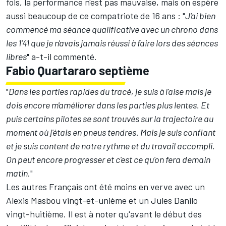
fois, la performance n'est pas mauvaise, mais on espère
aussi beaucoup de ce compatriote de 16 ans : "
J'ai bien
commencé ma séance qualificative avec un chrono dans
les 1'41 que je n'avais jamais réussi à faire lors des séances
libres
" a-t-il commenté.
Fabio Quartararo septième
"
Dans les parties rapides du tracé, je suis à l'aise mais je
dois encore m'améliorer dans les parties plus lentes. Et
puis certains pilotes se sont trouvés sur la trajectoire au
moment où j'étais en pneus tendres. Mais je suis confiant
et je suis content de notre rythme et du travail accompli.
On peut encore progresser et c'est ce qu'on fera demain
matin
."
Les autres Français ont été moins en verve avec un
Alexis Masbou vingt-et-unième et un Jules Danilo
vingt-huitième. Il est à noter qu'avant le début des