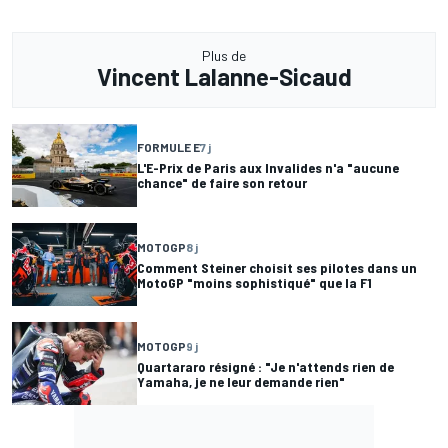
Plus de
Vincent Lalanne-Sicaud
FORMULE E
7 j
L'E-Prix de Paris aux Invalides n'a "aucune
chance" de faire son retour
MOTOGP
8 j
Comment Steiner choisit ses pilotes dans un
MotoGP "moins sophistiqué" que la F1
MOTOGP
9 j
Quartararo résigné : "Je n'attends rien de
Yamaha, je ne leur demande rien"