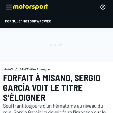
FORMULE 1
MOTOGP
WRC
WEC
Moto3
GP d'Émilie-Romagne
FORFAIT À MISANO, SERGIO
GARCÍA VOIT LE TITRE
S'ÉLOIGNER
Souffrant toujours d'un hématome au niveau du
rein, Sergio García va devoir faire l'impasse sur le