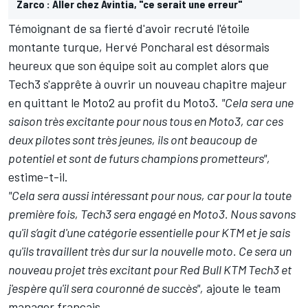
Zarco : Aller chez Avintia, "ce serait une erreur"
Témoignant de sa fierté d'avoir recruté l'étoile
montante turque, Hervé Poncharal est désormais
heureux que son équipe soit au complet alors que
Tech3 s'apprête à ouvrir un nouveau chapitre majeur
en quittant le Moto2 au profit du Moto3.
"Cela sera une
saison très excitante pour nous tous en Moto3, car ces
deux pilotes sont très jeunes, ils ont beaucoup de
potentiel et sont de futurs champions prometteurs",
estime-t-il.
"Cela sera aussi intéressant pour nous, car pour la toute
première fois, Tech3 sera engagé en Moto3. Nous savons
qu'il s’agit d'une catégorie essentielle pour KTM et je sais
qu'ils travaillent très dur sur la nouvelle moto. Ce sera un
nouveau projet très excitant pour Red Bull KTM Tech3 et
j'espère qu'il sera couronné de succès",
ajoute le team
manager français.