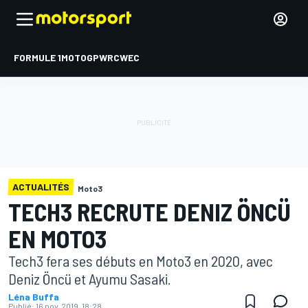
FORMULE 1
MOTOGP
WRC
WEC
ACTUALITÉS
Moto3
TECH3 RECRUTE DENIZ ÖNCÜ
EN MOTO3
Tech3 fera ses débuts en Moto3 en 2020, avec
Deniz Öncü et Ayumu Sasaki.
Léna Buffa
Publié:
16 nov. 2019, 18:28