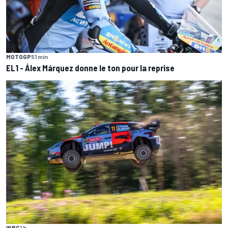
MOTOGP
51 min
EL1 - Álex Márquez donne le ton pour la reprise
WRC
1 h