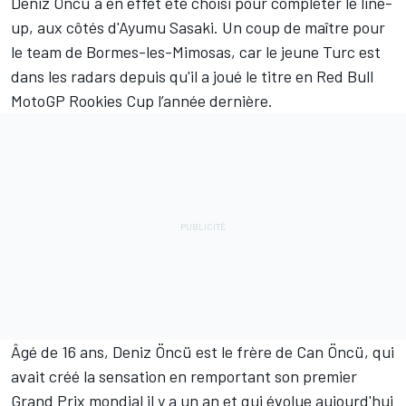
Deniz Öncü
a en effet été choisi pour compléter le line-
up,
aux côtés d'Ayumu Sasaki
. Un coup de maître pour
le team de Bormes-les-Mimosas, car le jeune Turc est
dans les radars depuis qu'il a joué le titre en Red Bull
MotoGP Rookies Cup l’année dernière.
Âgé de 16 ans, Deniz Öncü est le frère de
Can Öncü
, qui
avait créé la sensation en remportant son premier
Grand Prix mondial il y a un an et qui évolue aujourd'hui