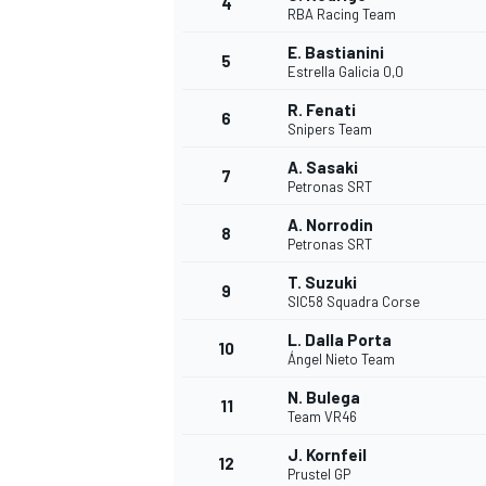
4
RBA Racing Team
E. Bastianini
5
WRC
Estrella Galicia 0,0
R. Fenati
6
Snipers Team
A. Sasaki
7
Petronas SRT
A. Norrodin
8
Petronas SRT
T. Suzuki
9
SIC58 Squadra Corse
L. Dalla Porta
10
Ángel Nieto Team
WEC
N. Bulega
11
Team VR46
J. Kornfeil
12
Prustel GP