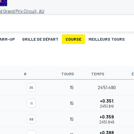
nd Grand Prix Circuit, AU
ARM-UP
GRILLE DE DÉPART
COURSE
MEILLEURS TOURS
#
TOURS
TEMPS
15
24'51.490
36
+0.351
15
11
24'51.841
+0.359
15
88
24'51.849
+0.388