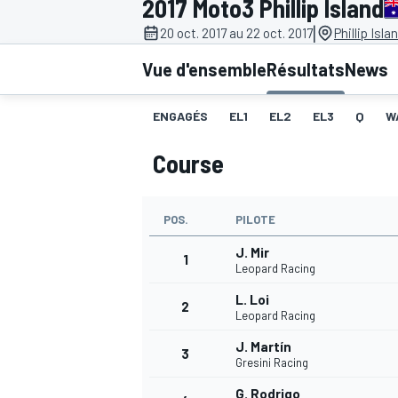
2017 Moto3 Phillip Island
|
20 oct. 2017 au 22 oct. 2017
Phillip Isla
Vue d'ensemble
Résultats
News
ENGAGÉS
EL1
EL2
EL3
Q
W
MOTOGP
Course
POS.
PILOTE
J. Mir
1
Leopard Racing
L. Loi
2
Leopard Racing
J. Martín
3
Gresini Racing
G. Rodrigo