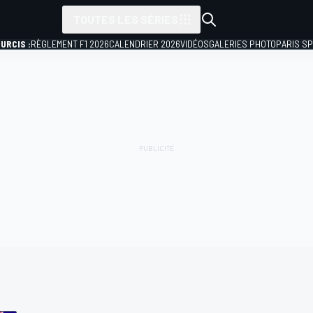
TOUTES LES SÉRIES
URCIS :
RÈGLEMENT F1 2026
CALENDRIER 2026
VIDÉOS
GALERIES PHOTO
PARIS S