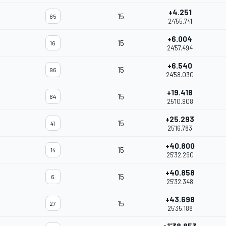
+4.251
15
65
24'55.741
+6.004
15
16
24'57.494
+6.540
15
96
24'58.030
+19.418
15
64
25'10.908
+25.293
15
41
25'16.783
+40.800
15
14
25'32.290
+40.858
15
6
25'32.348
+43.698
15
27
25'35.188