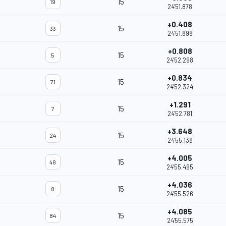
15
19
24'51.878
+0.408
15
33
24'51.898
+0.808
15
5
24'52.298
+0.834
15
71
24'52.324
+1.291
15
7
24'52.781
+3.648
15
24
24'55.138
+4.005
15
48
24'55.495
+4.036
15
8
24'55.526
+4.085
15
84
24'55.575