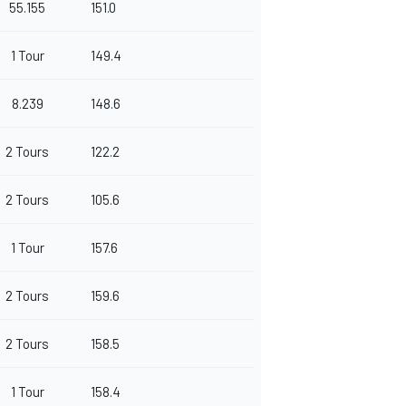
55.155
151.0
1 Tour
149.4
8.239
148.6
2 Tours
122.2
2 Tours
105.6
1 Tour
157.6
2 Tours
159.6
2 Tours
158.5
1 Tour
158.4