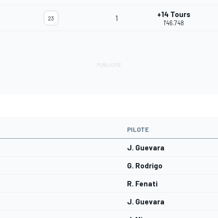
+14 Tours
1
23
1'46.748
PILOTE
J. Guevara
G. Rodrigo
R. Fenati
J. Guevara