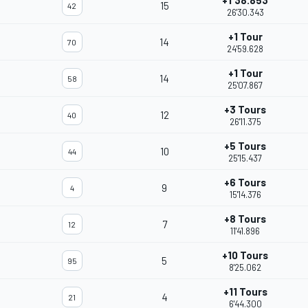
+1'38.853
15
42
26'30.343
+1 Tour
14
70
24'59.628
+1 Tour
14
58
25'07.867
+3 Tours
12
40
26'11.375
+5 Tours
10
44
25'15.437
+6 Tours
9
4
15'14.376
+8 Tours
7
12
11'41.896
+10 Tours
5
95
8'25.062
+11 Tours
4
21
6'44.300