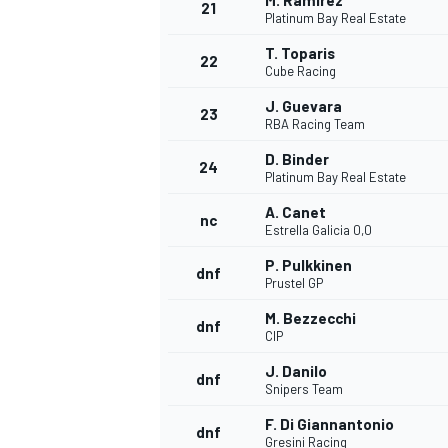
M. Ramírez
21
Platinum Bay Real Estate
T. Toparis
22
Cube Racing
J. Guevara
23
RBA Racing Team
D. Binder
24
Platinum Bay Real Estate
A. Canet
nc
Estrella Galicia 0,0
P. Pulkkinen
dnf
Prustel GP
M. Bezzecchi
dnf
CIP
J. Danilo
dnf
Snipers Team
F. Di Giannantonio
dnf
Gresini Racing