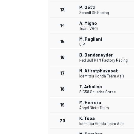
P. Oettl
13
Schedl GP Racing
A. Migno
14
Team VR46
M. Pagliani
15
CIP
B. Bendsneyder
16
Red Bull KTM Factory Racing
N. Atiratphuvapat
17
Idemitsu Honda Team Asia
T. Arbolino
18
SIC58 Squadra Corse
M. Herrera
19
Ángel Nieto Team
K. Toba
20
Idemitsu Honda Team Asia