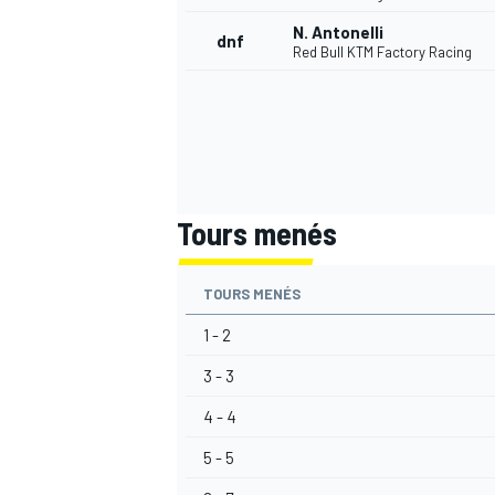
N. Antonelli
dnf
Red Bull KTM Factory Racing
AUTRES CHAMPIONNATS
Tours menés
TOURS MENÉS
1 - 2
3 - 3
4 - 4
5 - 5