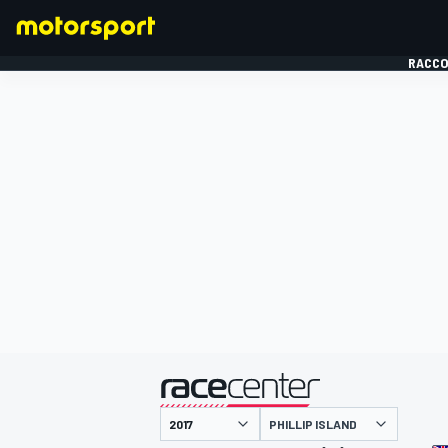
RACCO
FORMULE 1
présenté par
PHILLIP ISLAND