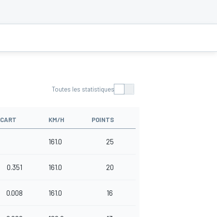
Toutes les statistiques
ÉCART
KM/H
POINTS
161.0
25
0.351
161.0
20
0.008
161.0
16