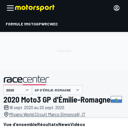
FORMULE 1
MOTOGP
WRC
WEC
GP D'ÉMILIE-ROMAGNE
présenté par
2020 Moto3 GP d'Émilie-Romagne
18 sept. 2020 au 20 sept. 2020
Misano World Circuit Marco Simoncelli, IT
Vue d'ensemble
Résultats
News
Vidéos