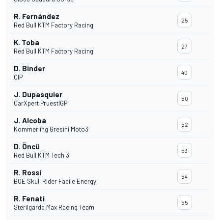
R. Fernández
25
Red Bull KTM Factory Racing
K. Toba
27
Red Bull KTM Factory Racing
D. Binder
40
CIP
J. Dupasquier
50
CarXpert PruestlGP
J. Alcoba
52
Kommerling Gresini Moto3
D. Öncü
53
Red Bull KTM Tech 3
R. Rossi
54
BOE Skull Rider Facile Energy
R. Fenati
55
Sterilgarda Max Racing Team