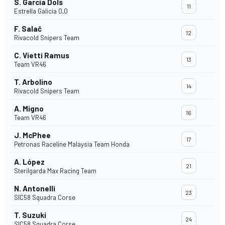
S. García Dols
11
Estrella Galicia 0,0
F. Salač
12
Rivacold Snipers Team
C. Vietti Ramus
13
Team VR46
T. Arbolino
14
Rivacold Snipers Team
A. Migno
16
Team VR46
J. McPhee
17
Petronas Raceline Malaysia Team Honda
A. López
21
Sterilgarda Max Racing Team
N. Antonelli
23
SIC58 Squadra Corse
T. Suzuki
24
SIC58 Squadra Corse