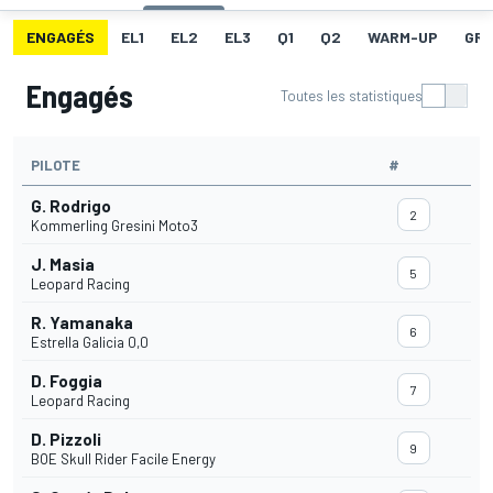
ENGAGÉS
EL1
EL2
EL3
Q1
Q2
WARM-UP
GRI
Engagés
Toutes les statistiques
PILOTE
#
G. Rodrigo
2
Kommerling Gresini Moto3
J. Masia
5
Leopard Racing
R. Yamanaka
6
Estrella Galicia 0,0
D. Foggia
7
Leopard Racing
D. Pizzoli
9
BOE Skull Rider Facile Energy