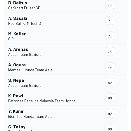
B. Baltus
70
CarXpert PruestlGP
A. Sasaki
71
Red Bull KTM Tech 3
M. Kofler
73
CIP
A. Arenas
75
Aspar Team Gaviota
A. Ogura
79
Idemitsu Honda Team Asia
S. Nepa
82
Aspar Team Gaviota
K. Pawi
89
Petronas Raceline Malaysia Team Honda
Y. Kunii
92
Idemitsu Honda Team Asia
C. Tatay
99