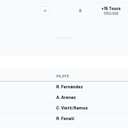
+15 Tours
8
21
13'50.558
PILOTE
R. Fernández
A. Arenas
C. Vietti Ramus
R. Fenati