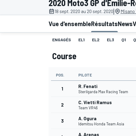
2020 Moto3 GP d'Émilie-
|
18 sept. 2020 au 20 sept. 2020
Misano 
Vue d'ensemble
Résultats
News
V
ENGAGÉS
EL1
EL2
EL3
Q1
MOTOGP
Course
POS.
PILOTE
R. Fenati
1
Sterilgarda Max Racing Team
C. Vietti Ramus
2
Team VR46
A. Ogura
3
Idemitsu Honda Team Asia
A. Arenas