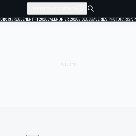
TOUTES LES SÉRIES
URCIS :
RÈGLEMENT F1 2026
CALENDRIER 2026
VIDÉOS
GALERIES PHOTO
PARIS S