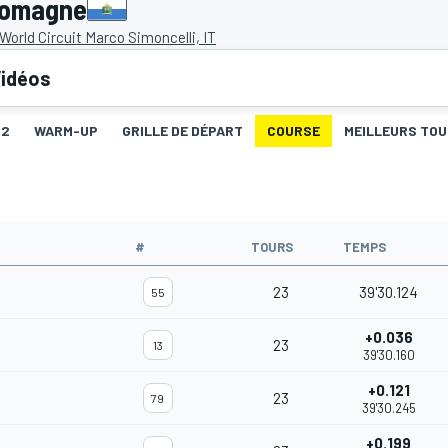
Romagne
World Circuit Marco Simoncelli, IT
idéos
Q2
WARM-UP
GRILLE DE DÉPART
COURSE
MEILLEURS TO
#
TOURS
TEMPS
23
39'30.124
55
+0.036
23
13
39'30.160
+0.121
23
79
39'30.245
+0.199