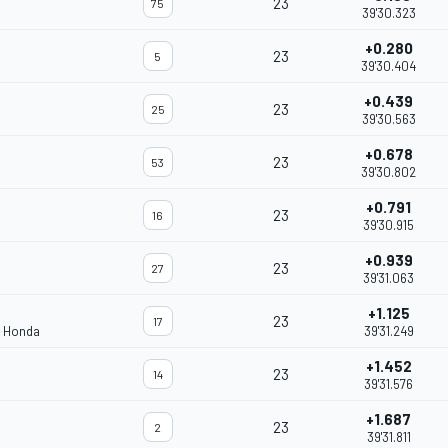
23
75
39'30.323
+0.280
23
5
39'30.404
+0.439
23
25
39'30.563
+0.678
23
53
39'30.802
+0.791
23
16
39'30.915
+0.939
23
27
39'31.063
+1.125
23
17
m Honda
39'31.249
+1.452
23
14
39'31.576
+1.687
23
2
39'31.811