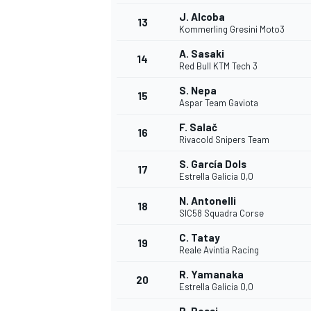
J. Alcoba
13
Kommerling Gresini Moto3
A. Sasaki
14
Red Bull KTM Tech 3
S. Nepa
15
Aspar Team Gaviota
F. Salač
16
Rivacold Snipers Team
S. García Dols
17
Estrella Galicia 0,0
N. Antonelli
18
SIC58 Squadra Corse
C. Tatay
19
Reale Avintia Racing
R. Yamanaka
20
Estrella Galicia 0,0