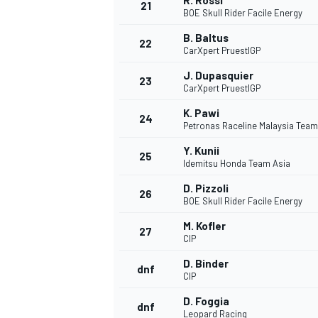
R. Rossi
21
BOE Skull Rider Facile Energy
B. Baltus
22
CarXpert PruestlGP
J. Dupasquier
23
CarXpert PruestlGP
K. Pawi
24
Petronas Raceline Malaysia Tea
Y. Kunii
25
Idemitsu Honda Team Asia
D. Pizzoli
26
BOE Skull Rider Facile Energy
M. Kofler
27
CIP
D. Binder
dnf
CIP
D. Foggia
dnf
Leopard Racing