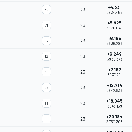
+4.331
23
52
39'34.455
+5.925
23
71
39'36.049
+6.165
23
82
39'36.289
+6.249
23
12
39'36.373
+7.167
23
11
39'37.291
+12.714
23
23
39'42.838
+18.045
23
99
39'48.169
+20.184
23
6
39'50.308