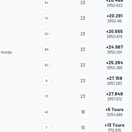
+20.498
23
54
39'50.622
+20.291
23
70
39'50.415
+20.555
23
50
39'50.679
+24.967
23
89
m Honda
39'55.091
+25.264
23
92
39'55.388
+27.159
23
9
39'57.283
+27.848
23
73
39'57.972
+5 Tours
18
40
30'54.686
+13 Tours
10
7
17'12.976