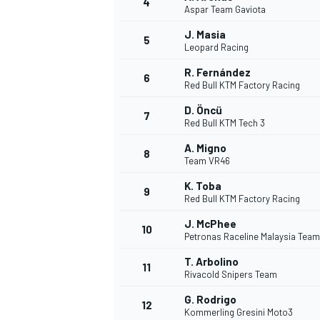
4
Aspar Team Gaviota
J. Masia
5
WRC
Leopard Racing
R. Fernández
6
Red Bull KTM Factory Racing
D. Öncü
7
Red Bull KTM Tech 3
A. Migno
8
Team VR46
K. Toba
9
Red Bull KTM Factory Racing
J. McPhee
10
Petronas Raceline Malaysia Tea
WEC
T. Arbolino
11
Rivacold Snipers Team
G. Rodrigo
12
Kommerling Gresini Moto3