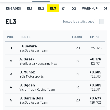
ENGAGÉS
EL1
EL2
EL3
Q1
Q2
WARM-UP
GRI
EL3
Toutes les statistiques
POS.
PILOTE
TOURS
TEMPS
I. Guevara
1
20
1'25.925
GasGas Aspar Team
A. Sasaki
+0.176
2
12
Sterilgarda Husqvarna Max
1'26.101
D. Munoz
+0.385
3
19
BOE Motorsports
1'26.310
S. Ogden
+0.389
4
13
VisionTrack Racing Team
1'26.314
S. García Dols
+0.477
5
20
GasGas Aspar Team
1'26.402