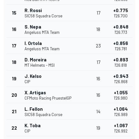
R. Rossi
+0.775
15
17
SIC58 Squadra Corse
1'26.700
S. Nepa
+0.848
16
18
Angeluss MTA Team
1'26.773
I. Ortola
+0.856
17
23
Angeluss MTA Team
1'26.781
D. Moreira
+0.893
18
17
MT Helmets - MSI
1'26.818
J. Kelso
+0.943
19
16
CIP
1'26.868
X. Artigas
+1.055
20
16
CFMoto Racing PruestelGP
1'26.980
L. Fellon
+1.064
21
14
SIC58 Squadra Corse
1'26.989
K. Toba
+1.067
22
19
CIP
1'26.992