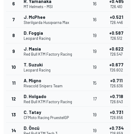
R. Yamanaka
+0.485
6
16
MT Helmets - MSI
1'26.410
J. McPhee
+0.521
7
16
Sterilgarda Husqvarna Max
1'26.446
D. Foggia
+0.587
8
19
Leopard Racing
1'26.512
J. Masia
+0.622
9
19
Red Bull KTM Factory Racing
1'26.547
T. Suzuki
+0.677
10
19
Leopard Racing
1'26.602
A. Migno
+0.711
11
15
Rivacold Snipers Team
1'26.636
D. Holgado
+0.718
12
17
Red Bull KTM Factory Racing
1'26.643
C. Tatay
+0.731
13
19
CFMoto Racing PruestelGP
1'26.656
D. Öncü
+0.734
14
19
Red Bull KTM Tech 3
1'26.659