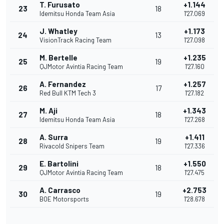
T. Furusato
+1.144
23
18
Idemitsu Honda Team Asia
1'27.069
J. Whatley
+1.173
24
13
VisionTrack Racing Team
1'27.098
M. Bertelle
+1.235
25
19
QJMotor Avintia Racing Team
1'27.160
A. Fernandez
+1.257
26
17
Red Bull KTM Tech 3
1'27.182
M. Aji
+1.343
27
18
Idemitsu Honda Team Asia
1'27.268
A. Surra
+1.411
28
19
Rivacold Snipers Team
1'27.336
E. Bartolini
+1.550
29
18
QJMotor Avintia Racing Team
1'27.475
A. Carrasco
+2.753
30
19
BOE Motorsports
1'28.678