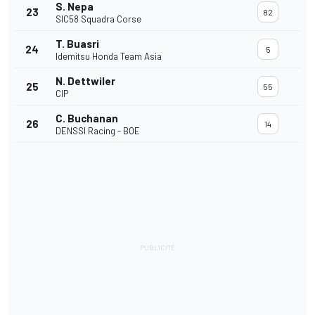
S. Nepa
23
82
SIC58 Squadra Corse
T. Buasri
24
5
Idemitsu Honda Team Asia
N. Dettwiler
25
55
CIP
C. Buchanan
26
14
DENSSI Racing - BOE