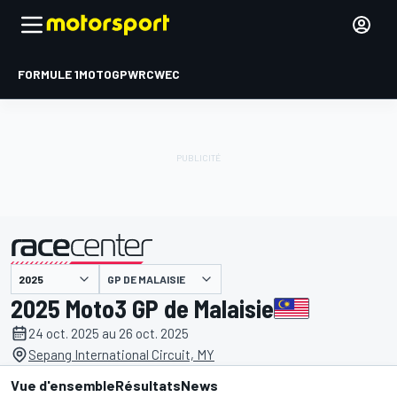
FORMULE 1
MOTOGP
WRC
WEC
GP DE MALAISIE
présenté par
2025 Moto3 GP de Malaisie
24 oct. 2025 au 26 oct. 2025
Sepang International Circuit, MY
Vue d'ensemble
Résultats
News