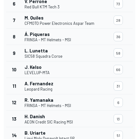
V. Perrone
6
73
Red Bull KTM Tech 3
M. Quiles
7
28
CFMOTO Power Electronics Aspar Team
Á. Piqueras
8
36
FRINSA - MT Helmets - MSI
L. Lunetta
9
58
SIC58 Squadra Corse
J. Kelso
10
66
LEVELUP-MTA
A. Fernandez
11
31
Leopard Racing
R. Yamanaka
12
6
FRINSA - MT Helmets - MSI
H. Danish
13
13
AEON Credit SIC Racing MSI
B. Uriarte
14
51
Liqui Moly Dynavolt Intact GP