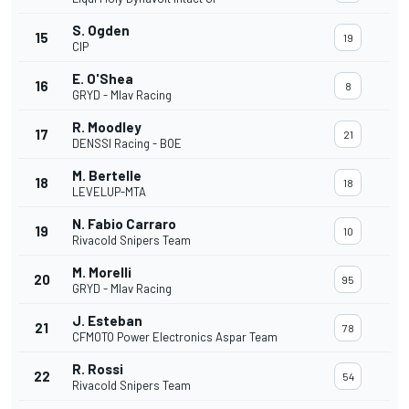
S. Ogden
15
19
CIP
E. O'Shea
16
8
GRYD - Mlav Racing
R. Moodley
17
21
DENSSI Racing - BOE
M. Bertelle
18
18
LEVELUP-MTA
N. Fabio Carraro
19
10
Rivacold Snipers Team
M. Morelli
20
95
GRYD - Mlav Racing
J. Esteban
21
78
CFMOTO Power Electronics Aspar Team
R. Rossi
22
54
Rivacold Snipers Team