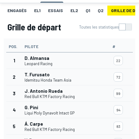
ENGAGÉS
EL1
ESSAIS
EL2
Q1
Q2
GRILLE DE D
Grille de départ
Toutes les statistiques
POS.
PILOTE
#
D. Almansa
1
22
Leopard Racing
T. Furusato
2
72
Idemitsu Honda Team Asia
J. Antonio Rueda
3
99
Red Bull KTM Factory Racing
G. Pini
4
94
Liqui Moly Dynavolt Intact GP
Á. Carpe
5
83
Red Bull KTM Factory Racing