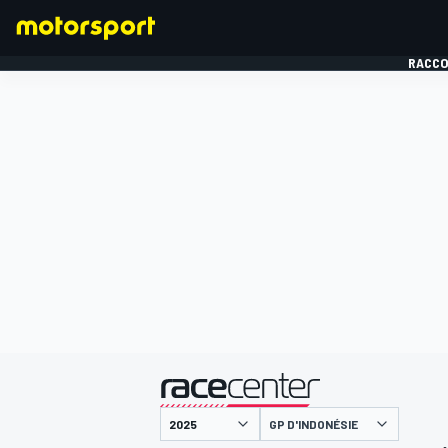
RACCO
FORMULE 1
présenté par
GP D'INDONÉSIE