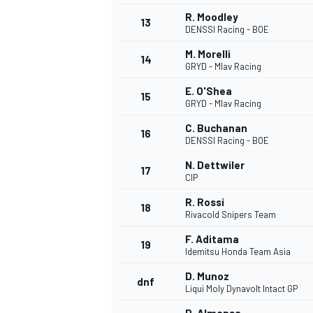
R. Moodley
13
DENSSI Racing - BOE
M. Morelli
14
GRYD - Mlav Racing
E. O'Shea
15
GRYD - Mlav Racing
C. Buchanan
16
DENSSI Racing - BOE
N. Dettwiler
17
CIP
R. Rossi
18
Rivacold Snipers Team
F. Aditama
19
Idemitsu Honda Team Asia
D. Munoz
dnf
Liqui Moly Dynavolt Intact GP