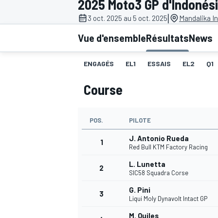
2025 Moto3 GP d'Indonés
|
3 oct. 2025 au 5 oct. 2025
Mandalika In
Vue d'ensemble
Résultats
News
ENGAGÉS
EL1
ESSAIS
EL2
Q1
MOTOGP
Course
POS.
PILOTE
J. Antonio Rueda
1
Red Bull KTM Factory Racing
L. Lunetta
2
SIC58 Squadra Corse
G. Pini
3
Liqui Moly Dynavolt Intact GP
M. Quiles