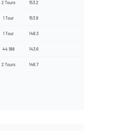
2 Tours
153.2
1 Tour
153.9
1 Tour
148.3
44.188
143.6
2 Tours
146.7