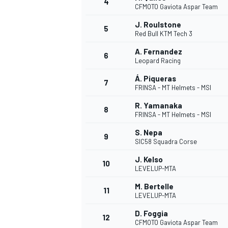
4
CFMOTO Gaviota Aspar Team
J. Roulstone
5
WRC
Red Bull KTM Tech 3
A. Fernandez
6
Leopard Racing
Á. Piqueras
7
FRINSA - MT Helmets - MSI
R. Yamanaka
8
FRINSA - MT Helmets - MSI
S. Nepa
9
SIC58 Squadra Corse
J. Kelso
10
LEVELUP-MTA
WEC
M. Bertelle
11
LEVELUP-MTA
D. Foggia
12
CFMOTO Gaviota Aspar Team