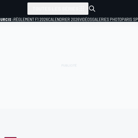
TOUTES LES SÉRIES
URCIS :
RÈGLEMENT F1 2026
CALENDRIER 2026
VIDÉOS
GALERIES PHOTO
PARIS S