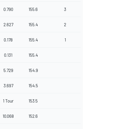
0.790
155.6
3
2.627
155.4
2
0.178
155.4
1
0.131
155.4
5.729
154.9
3.697
154.5
1 Tour
153.5
10.068
152.6