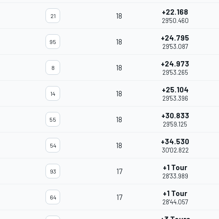
+22.168
18
21
29'50.460
+24.795
18
95
29'53.087
+24.973
18
8
29'53.265
+25.104
18
14
29'53.396
+30.833
18
55
29'59.125
+34.530
18
54
30'02.822
+1 Tour
17
93
28'33.989
+1 Tour
17
64
28'44.057