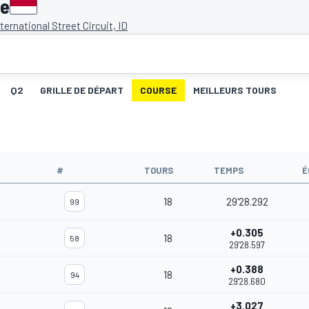
ie
ternational Street Circuit, ID
Q2
GRILLE DE DÉPART
COURSE
MEILLEURS TOURS
#
TOURS
TEMPS
É
18
29'28.292
99
+0.305
18
58
29'28.597
+0.388
18
94
29'28.680
+3.027