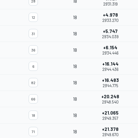
18
28
29'31.319
+4.978
18
12
29'33.270
+5.747
18
31
29'34.039
+6.154
18
36
29'34.446
+16.144
18
6
29'44.436
+16.483
18
82
29'44.775
+20.248
18
66
29'48.540
+21.065
18
18
29'49.357
+21.378
18
71
29'49.670