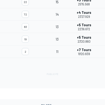
+3 Tours
15
22
25'15.568
+4 Tours
14
72
23'27.929
+5 Tours
13
83
22'36.672
+5 Tours
13
19
23'20.860
+7 Tours
11
2
19'20.839