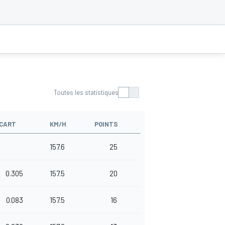
Toutes les statistiques
CART
KM/H
POINTS
157.6
25
0.305
157.5
20
0.083
157.5
16