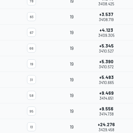
19
78
34'08.425
+3.537
19
83
34'08.719
+4.123
19
67
34'09.305
+5.345
19
66
34'10.527
+5.390
19
19
34'10.572
+5.483
19
31
34'10.665
+9.469
19
58
34'14.651
+9.556
19
95
34'14.738
+24.276
19
13
34'29.458