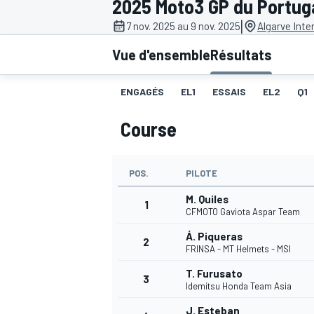
2025 Moto3 GP du Portug
|
7 nov. 2025 au 9 nov. 2025
Algarve Inte
Vue d'ensemble
Résultats
ENGAGÉS
EL1
ESSAIS
EL2
Q1
MOTOGP
Course
POS.
PILOTE
M. Quiles
1
CFMOTO Gaviota Aspar Team
Á. Piqueras
2
FRINSA - MT Helmets - MSI
T. Furusato
3
Idemitsu Honda Team Asia
J. Esteban