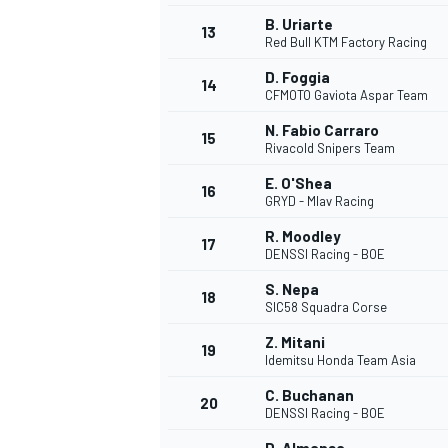
B. Uriarte
13
Red Bull KTM Factory Racing
D. Foggia
14
CFMOTO Gaviota Aspar Team
N. Fabio Carraro
15
Rivacold Snipers Team
E. O'Shea
16
GRYD - Mlav Racing
R. Moodley
17
DENSSI Racing - BOE
S. Nepa
18
SIC58 Squadra Corse
Z. Mitani
19
Idemitsu Honda Team Asia
C. Buchanan
20
DENSSI Racing - BOE