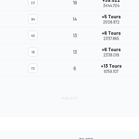
+39.522
19
22
34'44.704
+5 Tours
14
94
25'08.872
+6 Tours
13
45
23'37.865
+6 Tours
13
18
23'38.019
+13 Tours
6
73
10'59.107