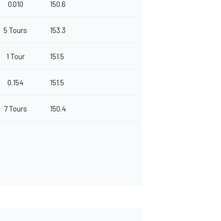
0.010
150.6
5 Tours
153.3
1 Tour
151.5
0.154
151.5
7 Tours
150.4