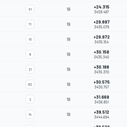
+24.315
19
51
34'29.497
+29.897
19
71
34'35.079
+29.972
19
10
34'35.154
+30.158
19
8
34'35.340
+30.188
19
21
34'35.370
+30.575
19
82
34'35.757
+31.669
19
2
34'36.851
+39.512
19
14
34'44.694