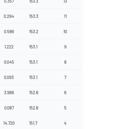
0.357
153.3
13
0.294
153.3
11
0.586
153.2
10
1.222
153.1
9
0.045
153.1
8
0.093
153.1
7
3.986
152.8
6
0.087
152.8
5
14.720
151.7
4