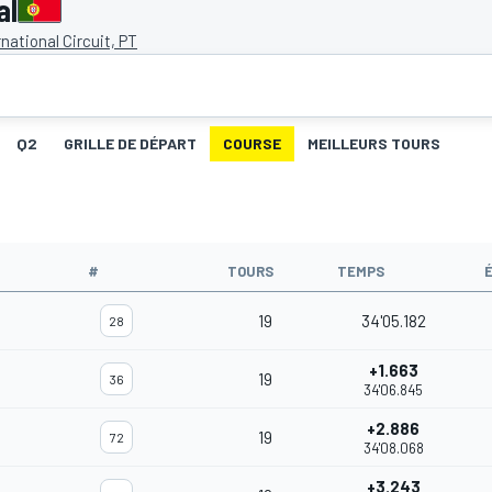
al
rnational Circuit, PT
Q2
GRILLE DE DÉPART
COURSE
MEILLEURS TOURS
#
TOURS
TEMPS
19
34'05.182
28
+1.663
19
36
34'06.845
+2.886
19
72
34'08.068
+3.243