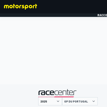
RACCO
FORMULE 1
présenté par
GP DU PORTUGAL