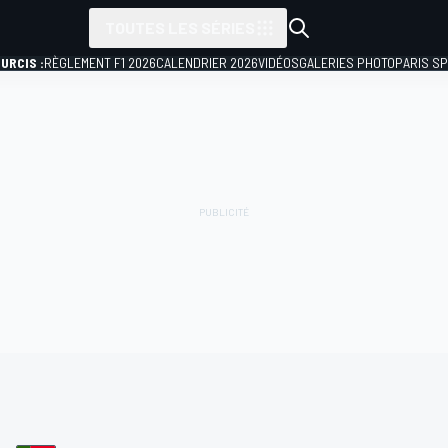
TOUTES LES SÉRIES
URCIS :
RÈGLEMENT F1 2026
CALENDRIER 2026
VIDÉOS
GALERIES PHOTO
PARIS S