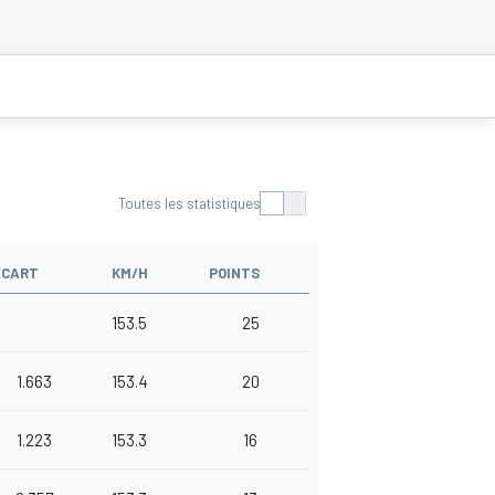
Toutes les statistiques
ÉCART
KM/H
POINTS
153.5
25
1.663
153.4
20
1.223
153.3
16