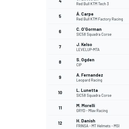
4
Red Bull KTM Tech 3
Á. Carpe
5
WRC
Red Bull KTM Factory Racing
C. O'Gorman
6
SIC58 Squadra Corse
J. Kelso
7
LEVELUP-MTA
S. Ogden
8
CIP
A. Fernandez
9
Leopard Racing
L. Lunetta
10
SIC58 Squadra Corse
WEC
M. Morelli
11
GRYD - Mlav Racing
H. Danish
12
FRINSA - MT Helmets - MSI