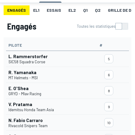
ENGAGÉS
EL1
ESSAIS
EL2
Q1
Q2
GRILLE DE D
Engagés
Toutes les statistiques
PILOTE
#
L. Rammerstorfer
5
SIC58 Squadra Corse
R. Yamanaka
6
MT Helmets - MSI
E. O'Shea
8
GRYD - Mlav Racing
V. Pratama
9
Idemitsu Honda Team Asia
N. Fabio Carraro
10
Rivacold Snipers Team