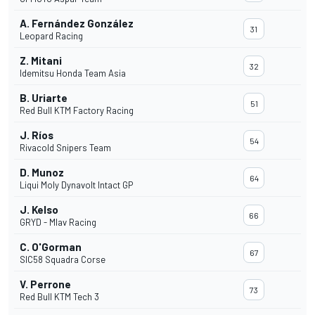
A. Fernández González
31
Leopard Racing
Z. Mitani
32
Idemitsu Honda Team Asia
B. Uriarte
51
Red Bull KTM Factory Racing
J. Ríos
54
Rivacold Snipers Team
D. Munoz
64
Liqui Moly Dynavolt Intact GP
J. Kelso
66
GRYD - Mlav Racing
C. O'Gorman
67
SIC58 Squadra Corse
V. Perrone
73
Red Bull KTM Tech 3