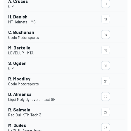
A. Cruces
11
CIP
H. Danish
13
MT Helmets - MSI
C. Buchanan
14
Code Motorsports
M. Bertelle
18
LEVELUP - MTA
S. Ogden
19
CIP
R. Moodley
21
Code Motorsports
D. Almansa
22
Liqui Moly Dynavolt Intact GP
R. Salmela
27
Red Bull KTM Tech 3
M. Quiles
28
CFMOTO Aspar Team