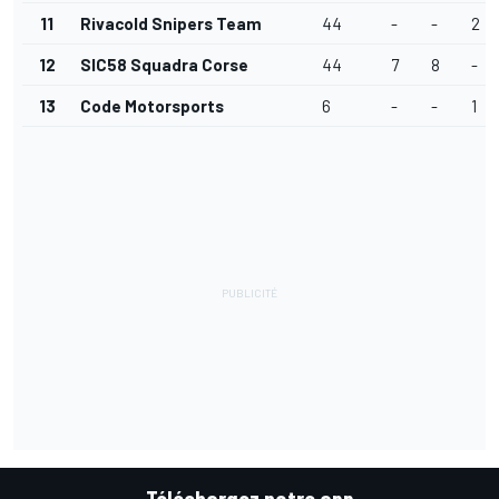
11
Rivacold Snipers Team
44
-
-
2
12
SIC58 Squadra Corse
44
7
8
-
13
Code Motorsports
6
-
-
1