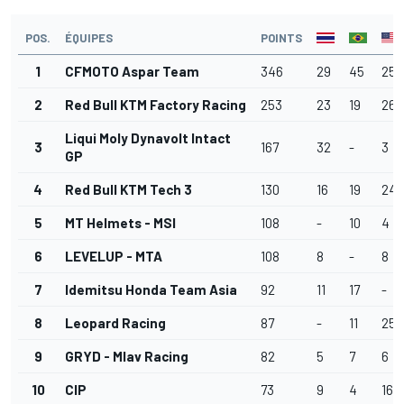
POS.
ÉQUIPES
POINTS
1
CFMOTO Aspar Team
346
29
45
25
2
Red Bull KTM Factory Racing
253
23
19
26
Liqui Moly Dynavolt Intact
3
167
32
-
3
GP
4
Red Bull KTM Tech 3
130
16
19
24
5
MT Helmets - MSI
108
-
10
4
6
LEVELUP - MTA
108
8
-
8
7
Idemitsu Honda Team Asia
92
11
17
-
8
Leopard Racing
87
-
11
25
9
GRYD - Mlav Racing
82
5
7
6
10
CIP
73
9
4
16