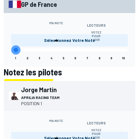
GP de France
MA NOTE
LECTEURS
VOTEZ
-
POUR
Sélectionnez Votre Note
VOIR
1
2
3
4
5
6
7
8
9
10
Notez les pilotes
Jorge Martín
APRILIA RACING TEAM
POSITION 1
MA NOTE
LECTEURS
VOTEZ
-
POUR
Sélectionnez Votre Note
VOIR