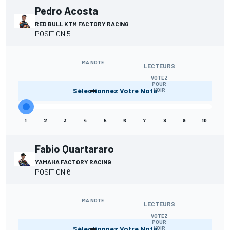
Pedro Acosta
RED BULL KTM FACTORY RACING
POSITION 5
MA NOTE
LECTEURS
VOTEZ
-
POUR
Sélectionnez Votre Note
VOIR
1
2
3
4
5
6
7
8
9
10
Fabio Quartararo
YAMAHA FACTORY RACING
POSITION 6
MA NOTE
LECTEURS
VOTEZ
-
POUR
Sélectionnez Votre Note
VOIR