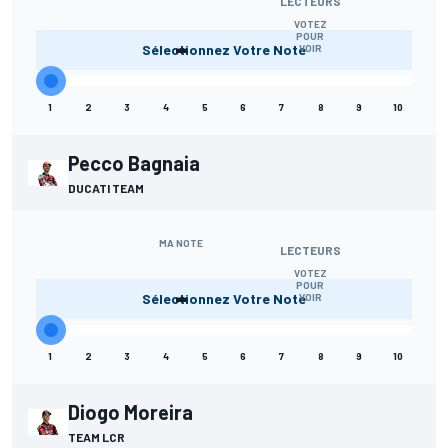
LECTEURS
VOTEZ
-
POUR
Sélectionnez Votre Note
VOIR
1
2
3
4
5
6
7
8
9
10
Pecco Bagnaia
DUCATI TEAM
MA NOTE
LECTEURS
VOTEZ
-
POUR
Sélectionnez Votre Note
VOIR
1
2
3
4
5
6
7
8
9
10
Diogo Moreira
TEAM LCR