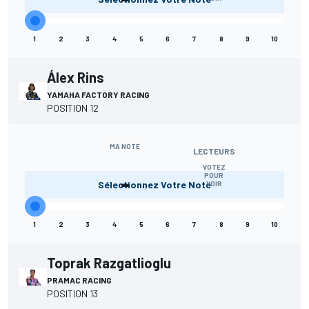
1
2
3
4
5
6
7
8
9
10
Álex Rins
YAMAHA FACTORY RACING
POSITION 12
MA NOTE
LECTEURS
VOTEZ
-
POUR
Sélectionnez Votre Note
VOIR
1
2
3
4
5
6
7
8
9
10
Toprak Razgatlioglu
PRAMAC RACING
POSITION 13