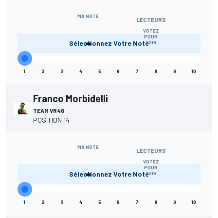
MA NOTE
LECTEURS
VOTEZ
-
POUR
Sélectionnez Votre Note
VOIR
1
2
3
4
5
6
7
8
9
10
Franco Morbidelli
TEAM VR46
POSITION 14
MA NOTE
LECTEURS
VOTEZ
-
POUR
Sélectionnez Votre Note
VOIR
1
2
3
4
5
6
7
8
9
10