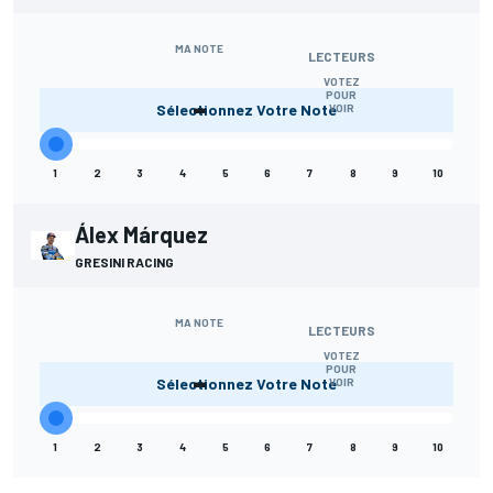
MA NOTE
LECTEURS
VOTEZ
-
POUR
Sélectionnez Votre Note
VOIR
1
2
3
4
5
6
7
8
9
10
Álex Márquez
GRESINI RACING
MA NOTE
LECTEURS
VOTEZ
-
POUR
Sélectionnez Votre Note
VOIR
1
2
3
4
5
6
7
8
9
10