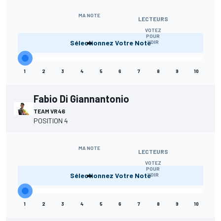
MA NOTE
LECTEURS
VOTEZ
-
POUR
Sélectionnez Votre Note
VOIR
1
2
3
4
5
6
7
8
9
10
Fabio Di Giannantonio
TEAM VR46
POSITION 4
MA NOTE
LECTEURS
VOTEZ
-
POUR
Sélectionnez Votre Note
VOIR
1
2
3
4
5
6
7
8
9
10