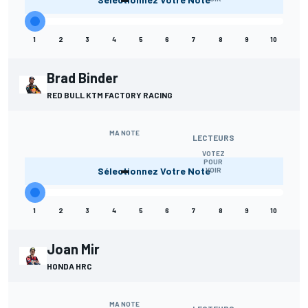
1
2
3
4
5
6
7
8
9
10
Brad Binder
RED BULL KTM FACTORY RACING
MA NOTE
LECTEURS
VOTEZ
-
POUR
Sélectionnez Votre Note
VOIR
1
2
3
4
5
6
7
8
9
10
Joan Mir
HONDA HRC
MA NOTE