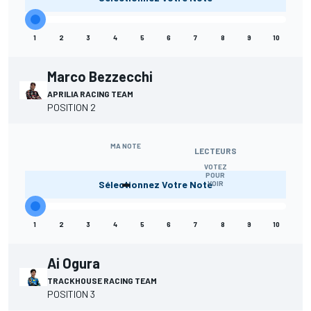
1
2
3
4
5
6
7
8
9
10
Marco Bezzecchi
APRILIA RACING TEAM
POSITION 2
MA NOTE
LECTEURS
VOTEZ
-
POUR
Sélectionnez Votre Note
VOIR
1
2
3
4
5
6
7
8
9
10
Ai Ogura
TRACKHOUSE RACING TEAM
POSITION 3