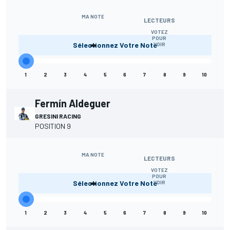
MA NOTE
LECTEURS
VOTEZ
-
POUR
Sélectionnez Votre Note
VOIR
1
2
3
4
5
6
7
8
9
10
Fermín Aldeguer
GRESINI RACING
POSITION 9
MA NOTE
LECTEURS
VOTEZ
-
POUR
Sélectionnez Votre Note
VOIR
1
2
3
4
5
6
7
8
9
10