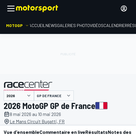
MOTOGP
ACCUEIL
NEWS
GALERIES PHOTO
VIDÉOS
CALENDRIER
RÉS
GP DE FRANCE
présenté par
2026 MotoGP GP de France
8 mai 2026 au 10 mai 2026
Le Mans Circuit Bugatti, FR
Vue d'ensemble
Commentaire en live
Résultats
Notes des p