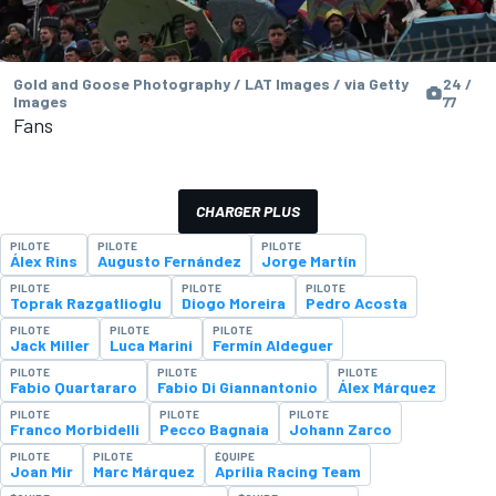
Gold and Goose Photography / LAT Images / via Getty
24 /
Images
77
Fans
CHARGER PLUS
PILOTE
PILOTE
PILOTE
Álex Rins
Augusto Fernández
Jorge Martín
PILOTE
PILOTE
PILOTE
Toprak Razgatlioglu
Diogo Moreira
Pedro Acosta
PILOTE
PILOTE
PILOTE
Jack Miller
Luca Marini
Fermín Aldeguer
PILOTE
PILOTE
PILOTE
Fabio Quartararo
Fabio Di Giannantonio
Álex Márquez
PILOTE
PILOTE
PILOTE
Franco Morbidelli
Pecco Bagnaia
Johann Zarco
PILOTE
PILOTE
ÉQUIPE
Joan Mir
Marc Márquez
Aprilia Racing Team