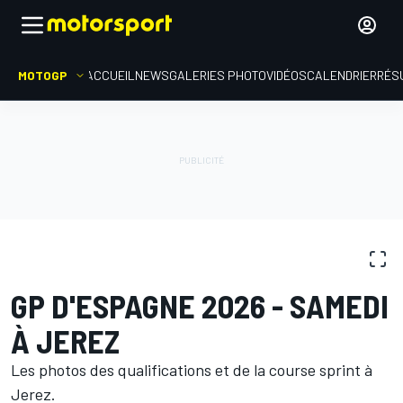
MOTOGP
ACCUEIL
NEWS
GALERIES PHOTO
VIDÉOS
CALENDRIER
RÉS
GALERIES PHOTO
MotoGP
GP d'Espagne
GP D'ESPAGNE 2026 - SAMEDI
À JEREZ
Les photos des qualifications et de la course sprint à
Jerez.