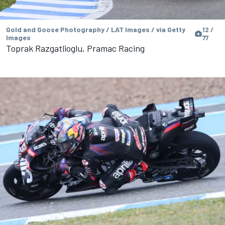
Gold and Goose Photography / LAT Images / via Getty
12 /
Images
77
Toprak Razgatlioglu, Pramac Racing