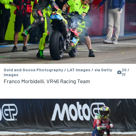
Gold and Goose Photography / LAT Images / via Getty
20 /
Images
77
Franco Morbidelli, VR46 Racing Team