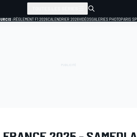
TOUTES LES SÉRIES
URCIS :
RÈGLEMENT F1 2026
CALENDRIER 2026
VIDÉOS
GALERIES PHOTO
PARIS S
PHOTO
MotoGP
GP de France
 FRANCE 2025 - SAMEDI 