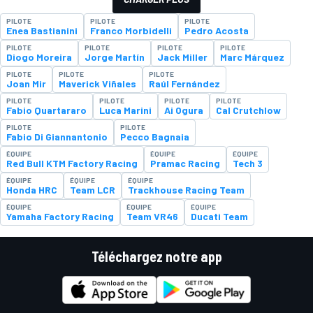
PILOTE
PILOTE
PILOTE
Enea Bastianini
Franco Morbidelli
Pedro Acosta
PILOTE
PILOTE
PILOTE
PILOTE
Diogo Moreira
Jorge Martín
Jack Miller
Marc Márquez
PILOTE
PILOTE
PILOTE
Joan Mir
Maverick Viñales
Raúl Fernández
PILOTE
PILOTE
PILOTE
PILOTE
Fabio Quartararo
Luca Marini
Ai Ogura
Cal Crutchlow
PILOTE
PILOTE
Fabio Di Giannantonio
Pecco Bagnaia
ÉQUIPE
ÉQUIPE
ÉQUIPE
Red Bull KTM Factory Racing
Pramac Racing
Tech 3
ÉQUIPE
ÉQUIPE
ÉQUIPE
Honda HRC
Team LCR
Trackhouse Racing Team
ÉQUIPE
ÉQUIPE
ÉQUIPE
Yamaha Factory Racing
Team VR46
Ducati Team
Téléchargez notre app