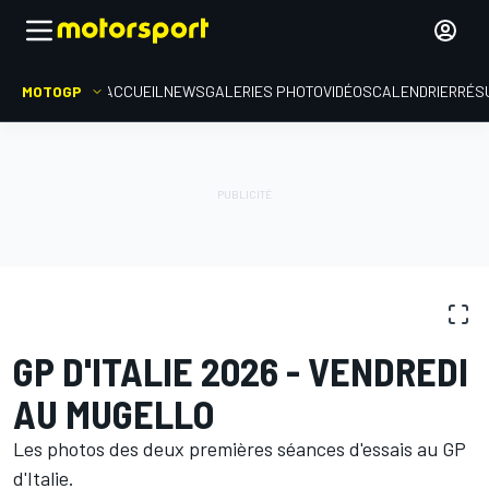
MOTOGP
ACCUEIL
NEWS
GALERIES PHOTO
VIDÉOS
CALENDRIER
RÉS
GALERIES PHOTO
MotoGP
GP d'Italie
GP D'ITALIE 2026 - VENDREDI
AU MUGELLO
Les photos des deux premières séances d'essais au GP
d'Italie.