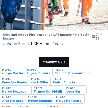
Gold and Goose Photography / LAT Images / via Getty
24 /
Images
55
Johann Zarco, LCR Honda Team
CHARGER PLUS
PILOTE
PILOTE
PILOTE
Jorge Martín
Miguel Oliveira
Fabio Di Giannantonio
PILOTE
PILOTE
PILOTE
Enea Bastianini
Jack Miller
Pedro Acosta
PILOTE
PILOTE
PILOTE
Marco Bezzecchi
Franco Morbidelli
Luca Marini
PILOTE
PILOTE
PILOTE
Álex Márquez
Pecco Bagnaia
Herve Poncharal
PILOTE
PILOTE
PILOTE