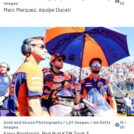
Images
55
Marc Marquez, équipe Ducati
Gold and Goose Photography / LAT Images / via Getty
16 /
Images
55
Enea Bastianini, Red Bull KTM Tech 3