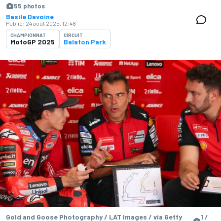
55 photos
Basile Davoine
Publié:
24 août 2025, 12:48
CHAMPIONNAT
CIRCUIT
MotoGP 2025
Balaton Park
Gold and Goose Photography / LAT Images / via Getty
1 /