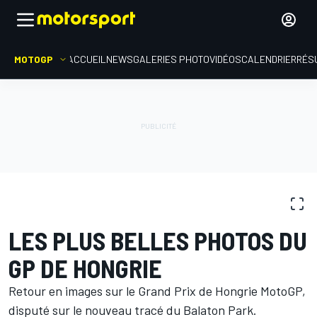
MOTOGP
ACCUEIL
NEWS
GALERIES PHOTO
VIDÉOS
CALENDRIER
RÉS
GALERIES PHOTO
MotoGP
GP de Hongrie
LES PLUS BELLES PHOTOS DU
GP DE HONGRIE
Retour en images sur le Grand Prix de Hongrie MotoGP,
disputé sur le nouveau tracé du Balaton Park.