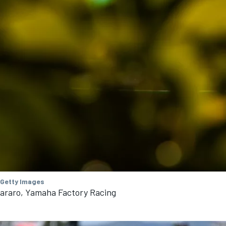
 Getty Images
tararo, Yamaha Factory Racing