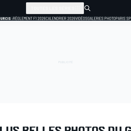
TOUTES LES SÉRIES
URCIS :
RÈGLEMENT F1 2026
CALENDRIER 2026
VIDÉOS
GALERIES PHOTO
PARIS S
PHOTO
MotoGP
GP de Catalogne
PLUS BELLES PHOTOS DU G