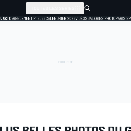
TOUTES LES SÉRIES
URCIS :
RÈGLEMENT F1 2026
CALENDRIER 2026
VIDÉOS
GALERIES PHOTO
PARIS S
PHOTO
MotoGP
GP de France
PLUS BELLES PHOTOS DU G