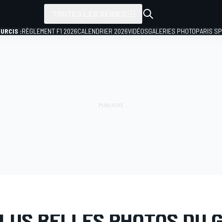
TOUTES LES SÉRIES
URCIS :
RÈGLEMENT F1 2026
CALENDRIER 2026
VIDÉOS
GALERIES PHOTO
PARIS S
PHOTO
MotoGP
GP d'Italie
PLUS BELLES PHOTOS DU 