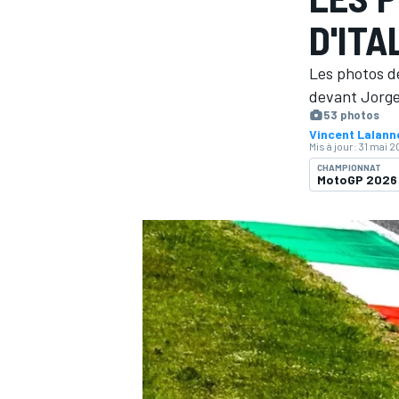
D'ITA
Les photos de
devant Jorge 
53 photos
Vincent Lalan
MOTOGP
Mis à jour:
31 mai 2
CHAMPIONNAT
MotoGP 2026