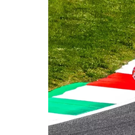
WRC
WEC