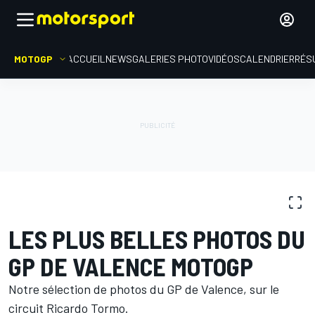
MOTOGP
ACCUEIL
NEWS
GALERIES PHOTO
VIDÉOS
CALENDRIER
RÉS
GALERIES PHOTO
MotoGP
GP de Valence
LES PLUS BELLES PHOTOS DU
GP DE VALENCE MOTOGP
Notre sélection de photos du GP de Valence, sur le
circuit Ricardo Tormo.