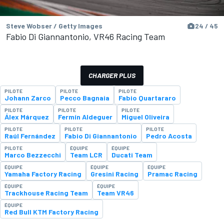
Steve Wobser / Getty Images
24 / 45
Fabio Di Giannantonio, VR46 Racing Team
CHARGER PLUS
PILOTE
PILOTE
PILOTE
Johann Zarco
Pecco Bagnaia
Fabio Quartararo
PILOTE
PILOTE
PILOTE
Álex Márquez
Fermín Aldeguer
Miguel Oliveira
PILOTE
PILOTE
PILOTE
Raúl Fernández
Fabio Di Giannantonio
Pedro Acosta
PILOTE
ÉQUIPE
ÉQUIPE
Marco Bezzecchi
Team LCR
Ducati Team
ÉQUIPE
ÉQUIPE
ÉQUIPE
Yamaha Factory Racing
Gresini Racing
Pramac Racing
ÉQUIPE
ÉQUIPE
Trackhouse Racing Team
Team VR46
ÉQUIPE
Red Bull KTM Factory Racing