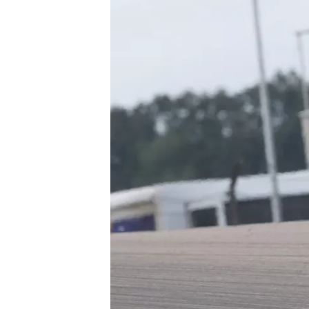
WRC
WEC