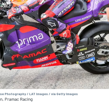
se Photography / LAT Images / via Getty Images
in, Pramac Racing