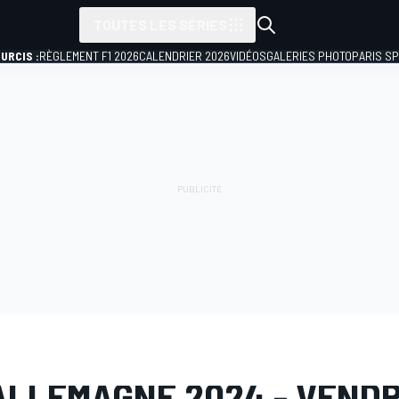
TOUTES LES SÉRIES
URCIS :
RÈGLEMENT F1 2026
CALENDRIER 2026
VIDÉOS
GALERIES PHOTO
PARIS S
PHOTO
MotoGP
GP d'Allemagne
'ALLEMAGNE 2024 - VENDR