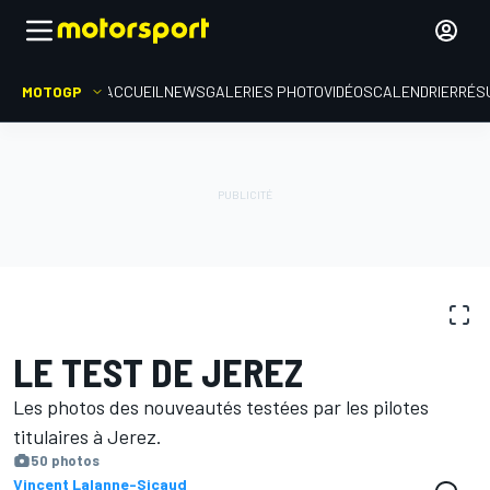
MOTOGP
ACCUEIL
NEWS
GALERIES PHOTO
VIDÉOS
CALENDRIER
RÉS
GALERIES PHOTO
MotoGP
Test à Jerez
LE TEST DE JEREZ
Les photos des nouveautés testées par les pilotes
titulaires à Jerez.
50 photos
Vincent Lalanne-Sicaud