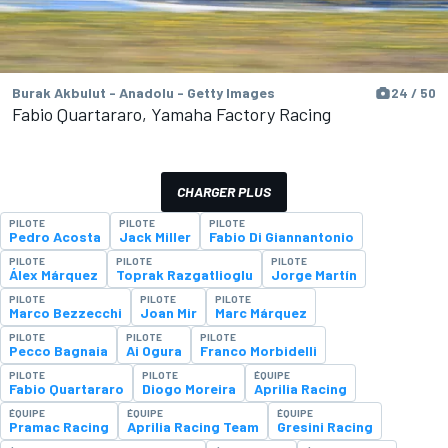
Burak Akbulut - Anadolu - Getty Images
24 / 50
Fabio Quartararo, Yamaha Factory Racing
CHARGER PLUS
PILOTE
PILOTE
PILOTE
Pedro Acosta
Jack Miller
Fabio Di Giannantonio
PILOTE
PILOTE
PILOTE
Álex Márquez
Toprak Razgatlioglu
Jorge Martín
PILOTE
PILOTE
PILOTE
Marco Bezzecchi
Joan Mir
Marc Márquez
PILOTE
PILOTE
PILOTE
Pecco Bagnaia
Ai Ogura
Franco Morbidelli
PILOTE
PILOTE
ÉQUIPE
Fabio Quartararo
Diogo Moreira
Aprilia Racing
ÉQUIPE
ÉQUIPE
ÉQUIPE
Pramac Racing
Aprilia Racing Team
Gresini Racing