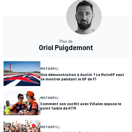
Plus de
Oriol Puigdemont
MOTOGP
8 j
Une démonstration à Austin ? Le MotoGP veut
se montrer pendant le GP de F1
MOTOGP
8 j
Comment son conflit avec Viñales expose le
point faible de KTM
MOTOGP
12 j