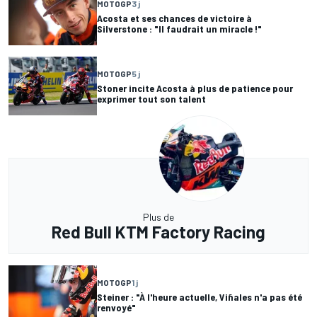
MOTOGP
3 j
Acosta et ses chances de victoire à
Silverstone : "Il faudrait un miracle !"
MOTOGP
5 j
Stoner incite Acosta à plus de patience pour
exprimer tout son talent
Plus de
Red Bull KTM Factory Racing
MOTOGP
1 j
Steiner : "À l'heure actuelle, Viñales n'a pas été
renvoyé"