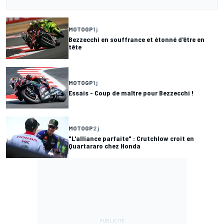
MOTOGP
1 j
Bezzecchi en souffrance et étonné d'être en
tête
MOTOGP
1 j
Essais - Coup de maître pour Bezzecchi !
MOTOGP
2 j
"L'alliance parfaite" : Crutchlow croit en
Quartararo chez Honda