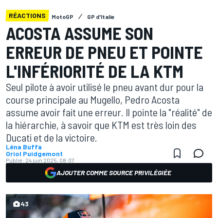
RÉACTIONS
MotoGP
GP d'Italie
ACOSTA ASSUME SON
ERREUR DE PNEU ET POINTE
L'INFÉRIORITÉ DE LA KTM
Seul pilote à avoir utilisé le pneu avant dur pour la
course principale au Mugello, Pedro Acosta
assume avoir fait une erreur. Il pointe la "réalité" de
la hiérarchie, à savoir que KTM est très loin des
Ducati et de la victoire.
Léna Buffa
Oriol Puidgemont
Publié:
24 juin 2025, 08:07
AJOUTER COMME SOURCE PRIVILÉGIÉE
43