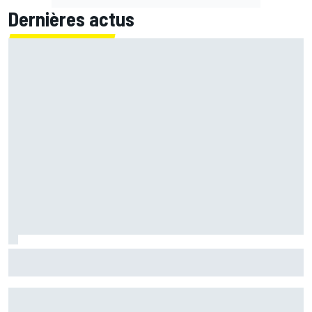
Dernières actus
"Idiot" samedi, Fernández a transformé sa "frustration"
en "énergie positive"