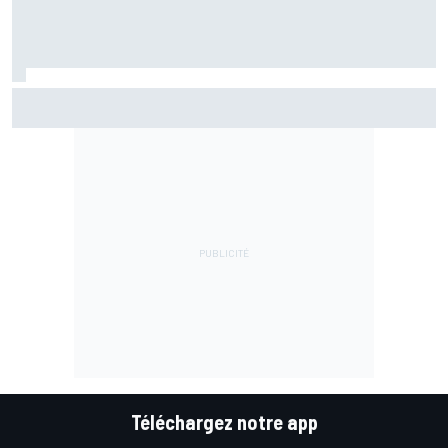
Quartararo : "Aucun plaisir aujourd'hui, c'était une
question de survie"
Téléchargez notre app