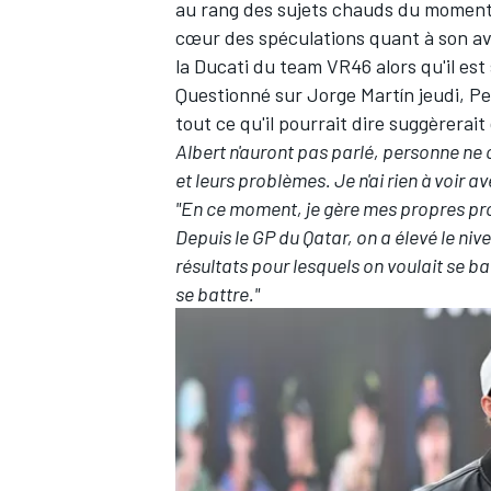
au rang des sujets chauds du moment.
cœur des spéculations quant à son ave
la Ducati du team VR46 alors qu'il est
Questionné sur
Jorge Martín
jeudi, Pe
tout ce qu'il pourrait dire suggèrerai
Albert n'auront pas parlé, personne ne c
et leurs problèmes. Je n'ai rien à voir a
"En ce moment, je gère mes propres pro
Depuis le GP du Qatar, on a élevé le niv
résultats pour lesquels on voulait se bat
se battre."