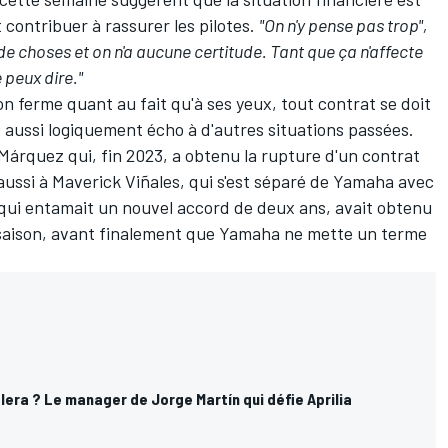
t contribuer à rassurer les pilotes.
"On n'y pense pas trop",
de choses et on n'a aucune certitude. Tant que ça n'affecte
e peux dire."
n ferme quant au fait qu'à ses yeux, tout contrat
se doit
it aussi logiquement écho à d'autres situations passées.
 Márquez
qui, fin 2023, a obtenu la rupture d'un contrat
aussi à
Maverick Viñales
, qui s'est séparé de Yamaha avec
 qui entamait un nouvel accord de deux ans, avait obtenu
a saison, avant finalement que Yamaha ne mette un terme
alera ? Le manager de Jorge Martín qui défie Aprilia