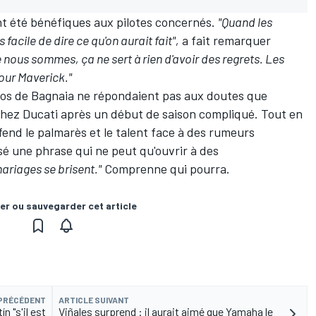
nt été bénéfiques aux pilotes concernés.
"Quand les
 facile de dire ce qu'on aurait fait",
a fait remarquer
 nous sommes, ça ne sert à rien d'avoir des regrets. Les
our Maverick."
pos de Bagnaia ne répondaient pas aux doutes que
chez Ducati après un début de saison compliqué. Tout en
éfend le palmarès et le talent face à des rumeurs
sé une phrase qui ne peut qu'ouvrir à des
ariages se brisent."
Comprenne qui pourra.
er ou sauvegarder cet article
 PRÉCÉDENT
ARTICLE SUIVANT
n "s'il est
Viñales surprend : il aurait aimé que Yamaha le