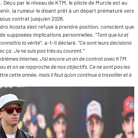
 Déçu par le niveau de KTM, le pilote de Murcie est au
nir, la rumeur le disant prêt à un départ prématuré vers
 sous contrat jusqu'en 2026.
dro Acosta s'est refusé à prendre position, conscient que
t de supposées implications personnelles.
"Tant que lui et
onnaîtra la vérité",
a-t-il déclaré.
"Ce sont leurs décisions
vec ça. Je ne suis pas très au courant."
blèmes internes. J'ai encore un an de contrat avec KTM.
eau et on se rapproche de nos objectifs. Ce ne sont pas les
tre cette année, mais il faut qu'on continue à travailler et à