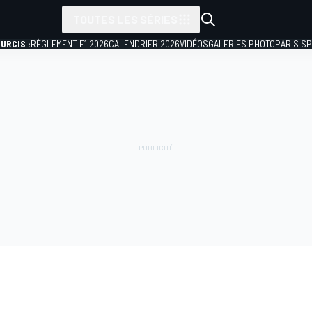
TOUTES LES SÉRIES
URCIS :
RÈGLEMENT F1 2026
CALENDRIER 2026
VIDÉOS
GALERIES PHOTO
PARIS S