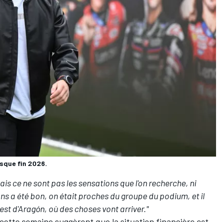
sque fin 2026.
ais ce ne sont pas les sensations que l'on recherche, ni
ans a été bon, on était proches du groupe du podium, et il
est d'Aragón, où des choses vont arriver."
 cette semaine
suggèrent que la situation financière est