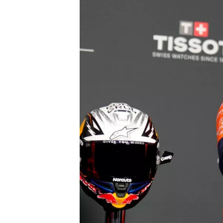
WRC
WEC