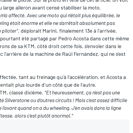
u large aileron avant censé stabiliser la moto.
 m'a affecté. Avec une moto qui n'était plus équilibrée, le
eeling était énorme et elle ne s'arrêtait absolument pas
e piloter",
déplorait Marini, finalement 13e à l'arrivée.
il a pourtant été partagé par Pedro Acosta dans cette même
rons de sa KTM, côté droit cette fois, s'envoler dans le
c l'arrière de la machine de
Raúl Fernández
, qui ne s'est
affectée, tant au freinage qu'à l'accélération, et Acosta a
ntait plus lourde d'un côté que de l'autre.
KTM, classé dixième.
"Et heureusement, ça n'est pas une
té Silverstone ou d'autres circuits
!
Mais c'est assez difficile
avant quand on a du wheeling. J'en avais dans la ligne
itesse, alors c'est plutôt anormal."