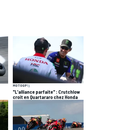
MOTOGP
1 j
"L'alliance parfaite" : Crutchlow
croit en Quartararo chez Honda