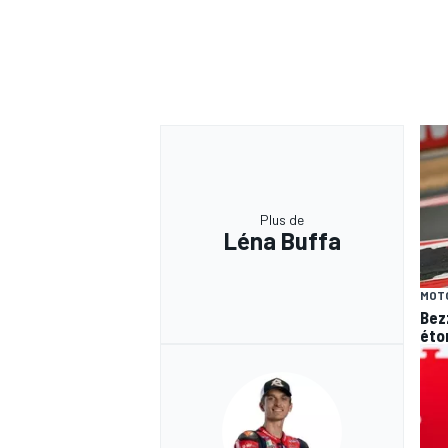
Plus de
Léna Buffa
MOT
Bez
éto