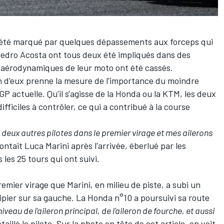
 été marqué par quelques dépassements aux forceps qui
edro Acosta
ont tous deux été impliqués dans des
 aérodynamiques de leur moto ont été cassés.
cun d'eux prenne la mesure de l'importance du moindre
P actuelle. Qu'il s'agisse de la Honda ou la KTM, les deux
ficiles à contrôler, ce qui a contribué à la course
c deux autres pilotes dans le premier virage et mes ailerons
ontait Luca Marini après l'arrivée, éberlué par les
 les 25 tours qui ont suivi.
mier virage que Marini, en milieu de piste, a subi un
pier sur sa gauche. La Honda n°10 a poursuivi sa route
niveau de l'aileron principal, de l'aileron de fourche, et aussi
taillé le pilote. Sur la photo en tête de cet article, on voit