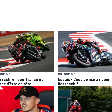
OGP
15 h
MOTOGP
16 h
zecchi en souffrance et
Essais - Coup de maître pour
nné d'être en tête
Bezzecchi !