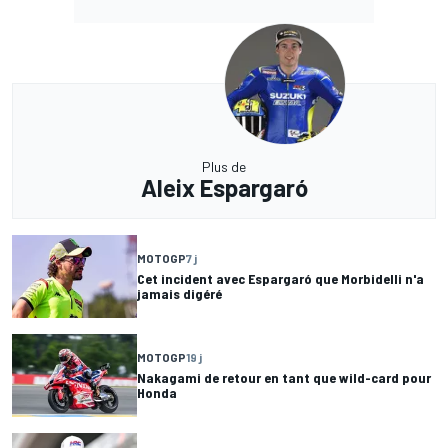
Plus de
Aleix Espargaró
MOTOGP
7 j
Cet incident avec Espargaró que Morbidelli n'a
jamais digéré
MOTOGP
19 j
Nakagami de retour en tant que wild-card pour
Honda