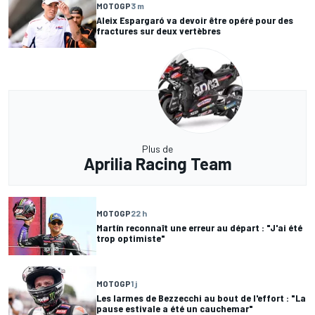
MOTOGP
3 m
Aleix Espargaró va devoir être opéré pour des
fractures sur deux vertèbres
Plus de
Aprilia Racing Team
MOTOGP
22 h
Martín reconnaît une erreur au départ : "J'ai été
trop optimiste"
MOTOGP
1 j
Les larmes de Bezzecchi au bout de l'effort : "La
pause estivale a été un cauchemar"