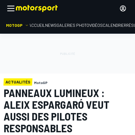
MOTOGP
ACCUEIL
NEWS
GALERIES PHOTO
VIDÉOS
CALENDRIER
RÉS
ACTUALITÉS
MotoGP
PANNEAUX LUMINEUX :
ALEIX ESPARGARÓ VEUT
AUSSI DES PILOTES
RESPONSABLES