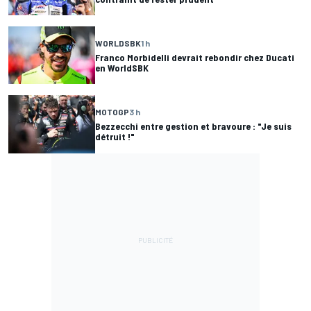
WORLDSBK
1 h
Franco Morbidelli devrait rebondir chez Ducati
en WorldSBK
MOTOGP
3 h
Bezzecchi entre gestion et bravoure : "Je suis
détruit !"