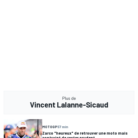
Plus de
Vincent Lalanne-Sicaud
MOTOGP
57 min
Zarco "heureux" de retrouver une moto mais
contraint de rester prudent