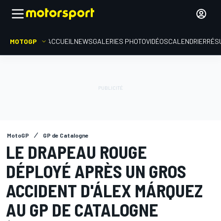
MOTOGP
ACCUEIL
NEWS
GALERIES PHOTO
VIDÉOS
CALENDRIER
RÉS
MotoGP
GP de Catalogne
LE DRAPEAU ROUGE
DÉPLOYÉ APRÈS UN GROS
ACCIDENT D'ÁLEX MÁRQUEZ
AU GP DE CATALOGNE