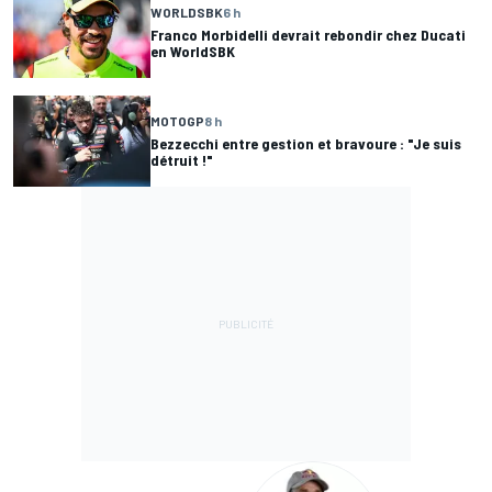
WORLDSBK
6 h
Franco Morbidelli devrait rebondir chez Ducati
en WorldSBK
MOTOGP
8 h
Bezzecchi entre gestion et bravoure : "Je suis
détruit !"