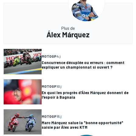
Plus de
Álex Márquez
MOTOGP
4 j
Concurrence décuplée ou erreurs : comment
expliquer un championnat si ouvert ?
MOTOGP
10 j
En quoi les progrès d'Álex Márquez donnent de
l'espoir à Bagnaia
MOTOGP
15 j
Marc Márquez salue la "bonne opportunité"
saisie par Álex avec KTM