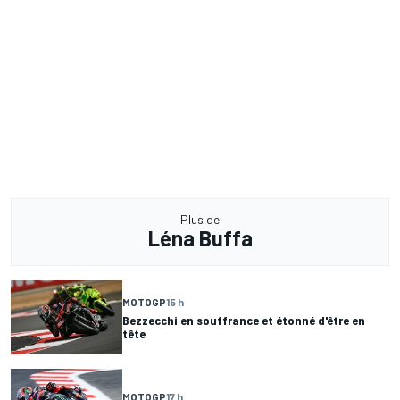
Plus de
Léna Buffa
MOTOGP
15 h
Bezzecchi en souffrance et étonné d'être en
tête
MOTOGP
17 h