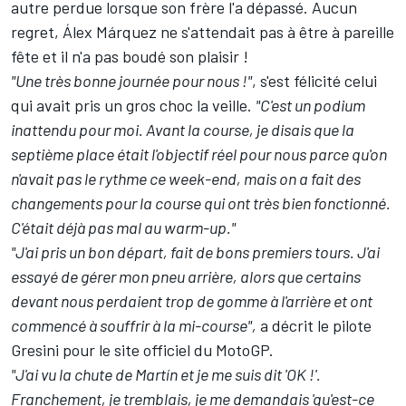
autre perdue lorsque son frère l'a dépassé. Aucun
regret, Álex Márquez ne s'attendait pas à être à pareille
fête et il n'a pas boudé son plaisir !
"Une très bonne journée pour nous !"
, s'est félicité celui
qui avait
pris un gros choc la veille
.
"C'est un podium
inattendu pour moi. Avant la course, je disais que la
septième place était l'objectif réel pour nous parce qu'on
n'avait pas le rythme ce week-end, mais on a fait des
changements pour la course qui ont très bien fonctionné.
C'était déjà pas mal au warm-up."
"J'ai pris un bon départ, fait de bons premiers tours. J'ai
essayé de gérer mon pneu arrière, alors que certains
devant nous perdaient trop de gomme à l'arrière et ont
commencé à souffrir à la mi-course",
a décrit le pilote
Gresini pour le site officiel du MotoGP.
"J'ai vu la chute de Martín et je me suis dit 'OK !'.
Franchement, je tremblais, je me demandais 'qu'est-ce