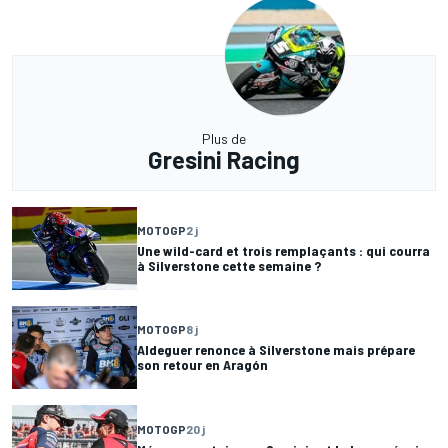
Plus de
Gresini Racing
MOTOGP
2 j
Une wild-card et trois remplaçants : qui courra
à Silverstone cette semaine ?
MOTOGP
8 j
Aldeguer renonce à Silverstone mais prépare
son retour en Aragón
MOTOGP
20 j