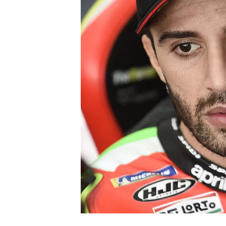
WRC
WEC