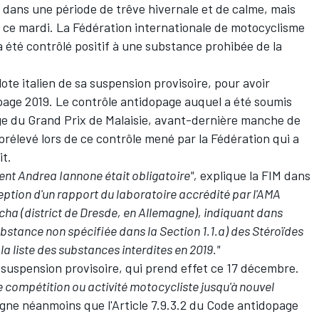
ans une période de trêve hivernale et de calme, mais
t ce mardi. La Fédération internationale de motocyclisme
 été contrôlé positif à une substance prohibée de la
pilote italien de sa suspension provisoire, pour avoir
dopage 2019. Le contrôle antidopage auquel a été soumis
e du Grand Prix de Malaisie, avant-dernière manche de
 prélevé lors de ce contrôle mené par la Fédération qui a
it.
nt Andrea Iannone était obligatoire",
explique la FIM dans
éception d'un rapport du laboratoire accrédité par l'AMA
ha (district de Dresde, en Allemagne), indiquant dans
bstance non spécifiée dans la Section 1.1.a) des Stéroïdes
 liste des substances interdites en 2019."
suspension provisoire, qui prend effet ce 17 décembre.
ute compétition ou activité motocycliste jusqu'à nouvel
igne néanmoins que l'Article 7.9.3.2 du Code antidopage