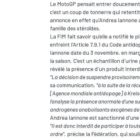
Le MotoGP pensait entrer doucement d
c'est un coup de tonnerre qui retenti
annonce en effet qu'
Andrea Iannone
a
famille des stéroïdes.
La FIM fait savoir qu'elle a notifié le 
enfreint l'Article 7.9.1 du Code anti
Iannone date du 3 novembre, en marg
la saison. C'est un échantillon d'urine
révélé la présence d'un produit interd
"La décision de suspendre provisoireme
sa communication,
"à la suite de la r
[Agence mondiale antidopage] à Kreisc
l'analyse la présence anormale d'une su
androgènes anabolisants exogènes de la
Andrea Iannone est sanctionné d'une 
"Il est donc interdit de participer à to
ordre",
précise la Fédération, qui soul