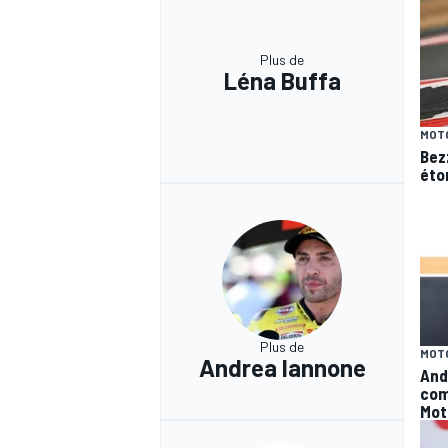
Plus de
Léna Buffa
MOT
Bez
éto
Plus de
MOT
Andrea Iannone
And
com
Mot