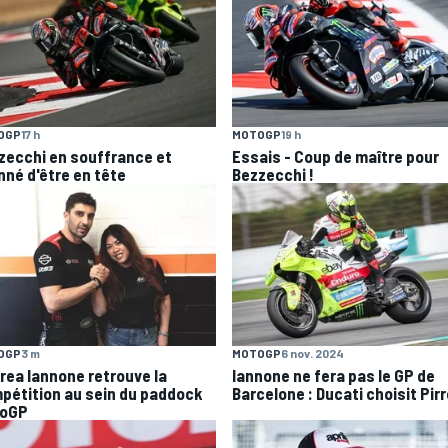
OGP
17 h
MOTOGP
19 h
zecchi en souffrance et
Essais - Coup de maître pour
nné d'être en tête
Bezzecchi !
OGP
3 m
MOTOGP
6 nov. 2024
rea Iannone retrouve la
Iannone ne fera pas le GP de
pétition au sein du paddock
Barcelone : Ducati choisit Pir
oGP