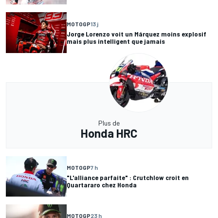
MOTOGP
13 j
Jorge Lorenzo voit un Márquez moins explosif
mais plus intelligent que jamais
Plus de
Honda HRC
MOTOGP
7 h
"L'alliance parfaite" : Crutchlow croit en
Quartararo chez Honda
MOTOGP
23 h