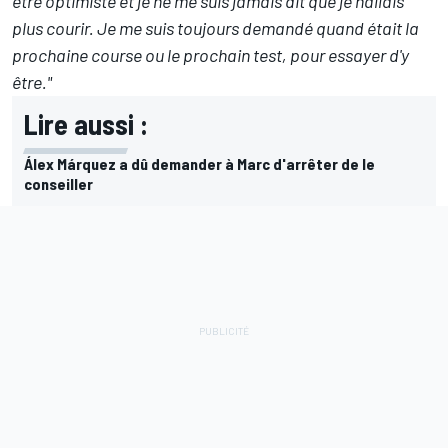
être optimiste et
je ne me suis jamais dit que je n'allais
plus courir
. Je me suis toujours demandé quand était la
prochaine course ou le prochain test, pour essayer d'y
être."
Lire aussi :
Álex Márquez a dû demander à Marc d'arrêter de le
conseiller