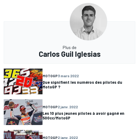
Plus de
Carlos Guil Iglesias
MOTOGP
3 mars 2022
Que signifient les numéros des pilotes du
MotoGP ?
MOTOGP
2 janv. 2022
Les 10 plus jeunes pilotes à avoir gagné en
500cc/MotoGP
MOTOGP
2 janv. 2022