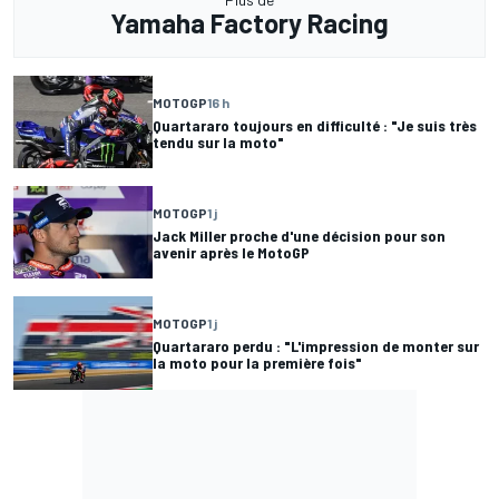
Yamaha Factory Racing
MOTOGP
16 h
Quartararo toujours en difficulté : "Je suis très
tendu sur la moto"
MOTOGP
1 j
Jack Miller proche d'une décision pour son
avenir après le MotoGP
MOTOGP
1 j
Quartararo perdu : "L'impression de monter sur
la moto pour la première fois"