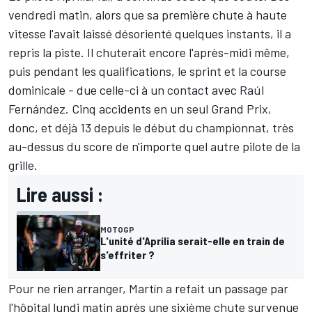
vendredi matin, alors que sa première chute à haute
vitesse l'avait laissé désorienté quelques instants, il a
repris la piste. Il chuterait encore l'après-midi même,
puis pendant les qualifications, le sprint et la course
dominicale
-
due celle-ci à un contact avec
Raúl
Fernández
. Cinq accidents en un seul Grand Prix,
donc, et déjà 13 depuis le début du championnat, très
au-dessus du score de n'importe quel autre pilote de la
grille.
Lire aussi :
MOTOGP
L'unité d'Aprilia serait-elle en train de
s'effriter ?
Pour ne rien arranger, Martín a refait un passage par
l'hôpital lundi matin après
une sixième chute survenue