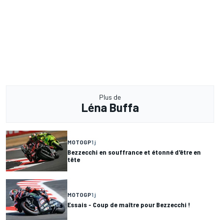
Plus de
Léna Buffa
MOTOGP
1 j
Bezzecchi en souffrance et étonné d'être en
tête
MOTOGP
1 j
Essais - Coup de maître pour Bezzecchi !