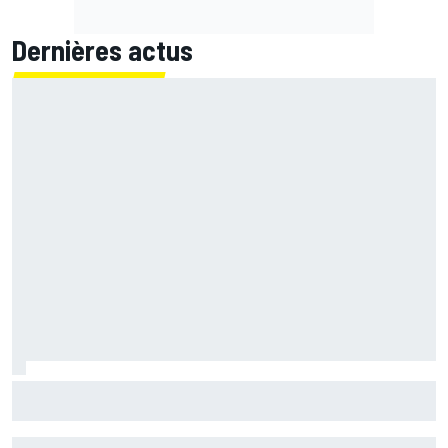
Dernières actus
Ferrari F2002 : une domination parfois ternie par les
polémiques