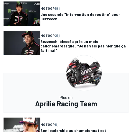
MOTOGP
18 j
Une seconde "intervention de routine" pour
Bezzecchi
MOTOGP
21 j
Bezzecchi blessé après un mois
cauchemardesque : "Je ne vais pas nier que ça
fait mal"
Plus de
Aprilia Racing Team
MOTOGP
6 j
Son leadership au championnat est