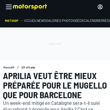
MOTOGP
ACCUEIL
NEWS
GALERIES PHOTO
VIDÉOS
CALENDRIER
RÉS
MotoGP
GP d'Italie
APRILIA VEUT ÊTRE MIEUX
PRÉPARÉE POUR LE MUGELLO
QUE POUR BARCELONE
Un week-end mitigé en Catalogne sera-t-il suivi
d'un rebond à domicile pour Aprilia ? C'est ce