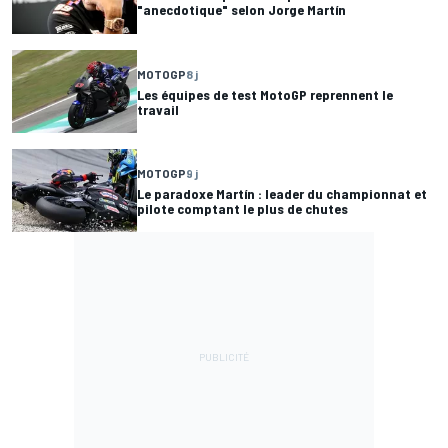
"anecdotique" selon Jorge Martín
MOTOGP
8 j
Les équipes de test MotoGP reprennent le
travail
MOTOGP
9 j
Le paradoxe Martín : leader du championnat et
pilote comptant le plus de chutes