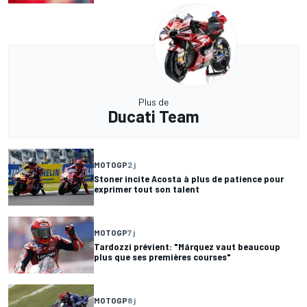
Plus de
Ducati Team
MOTOGP
2 j
Stoner incite Acosta à plus de patience pour
exprimer tout son talent
MOTOGP
7 j
Tardozzi prévient: "Márquez vaut beaucoup
plus que ses premières courses"
MOTOGP
8 j