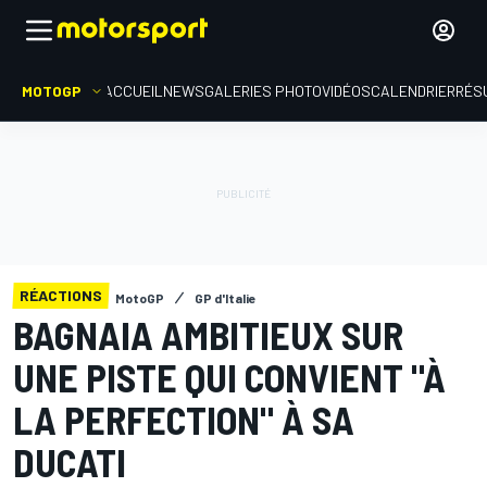
MOTOGP
ACCUEIL
NEWS
GALERIES PHOTO
VIDÉOS
CALENDRIER
RÉS
RÉACTIONS
MotoGP
GP d'Italie
BAGNAIA AMBITIEUX SUR
UNE PISTE QUI CONVIENT "À
LA PERFECTION" À SA
DUCATI