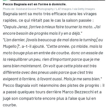
Pecco Bagnaia est en forme à domicile.
Photo de: Gold and Goose Photography / LAT Images / via Getty Images
Bagnaia sent sa moto très efficace dans les virages
rapides, ce qui n'était pas le cas la saison passée
:
"
Depuis Jerez, j'arrive à mieux faire tourner la moto. J'ai
encore besoin de progrès mais il y en a déjà."
"L'an dernier, j'avais beaucoup de mal dans le turning [au
Mugello]"
, a-t-il ajouté.
"Cette année, ça m'aide, mais la
moto bouge plus en entrée de courbe, donc on essaie de
la rééquilibrer un peu, rien d'important parce que je me
sens bien maintenant. On voit que cette piste est très
différente avec des pneus usés parce que c'est très
exigeant à l'arrière, à l'avant aussi. Mais je me sens bien."
Pecco Bagnaia voit néanmoins des pistes de progrès
: il
a passé quelques tours derrière
Marco Bezzecchi
et a
jugé son compatriote encore plus à l'aise que lui en
courbe.