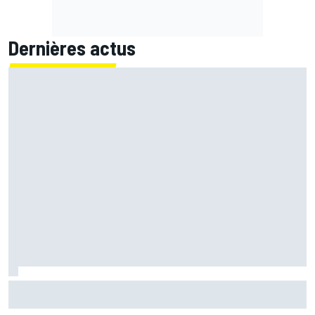
Dernières actus
"L'alliance parfaite" : Crutchlow croit en Quartararo chez
Honda