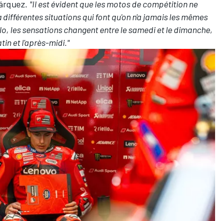
Márquez.
"Il est évident que les motos de compétition ne
à différentes situations qui font qu'on n'a jamais les mêmes
o, les sensations changent entre le samedi et le dimanche,
in et l'après-midi."