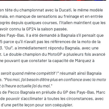
en tête du championnat avec la Ducati, le même modèle
naia
, en manque de sensations au freinage et en entrée
rogrès depuis quelques courses, l'Italien maintient que les
voir connu la GP24 la saison passée.
es Pays-Bas, il a été demandé à Bagnaia s'il pensait que
 parce qu'il n'avait pas les références de la moto de la
23.
"Oui"
, a immédiatement répondu Bagnaia, avec une
ez. Le double champion du MotoGP a plusieurs fois avancé
 ne pouvant que constater la capacité de Márquez à
 il serait quand même compétitif !"
résumait ainsi Bagnaia
e
.
"Pas moi, j'ai besoin d'être plus en confiance avec la moto
à l'heure actuelle j'ai du mal."
ns de Pecco Bagnaia en prélude du GP des Pays-Bas, Marc
 de pouvoir s'acclimater à toutes les circonstances, avec
 d'une petite leçon pour son coéquipier.