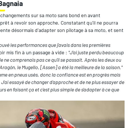
 Bagnaia
e changements sur sa moto sans bond en avant
prêt à revoir son approche. Constatant qu'il ne pourra
 tente désormais d'adapter son pilotage à sa moto, et sent
rouvé les performances que j'avais dans les premières
oir mis fin à un passage à vide :
"J'ai juste perdu beaucoup
je ne comprenais pas ce qu'il se passait. Après les deux ou
 Aragón, le Mugello, [Assen] a été la meilleure de la saison."
rythme en pneus usés, donc la confiance est en progrès mais
r. J'ai essayé de changer d'approche et de ne plus essayer de
rs en faisant ça et c'est plus simple de s'adapter à ce que