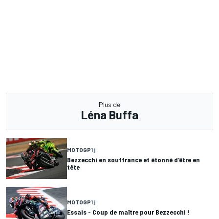
Plus de
Léna Buffa
MOTOGP
1 j
Bezzecchi en souffrance et étonné d'être en
tête
MOTOGP
1 j
Essais - Coup de maître pour Bezzecchi !