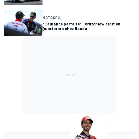
MOTOGP
2 j
"L'alliance parfaite" : Crutchlow croit en
Quartararo chez Honda