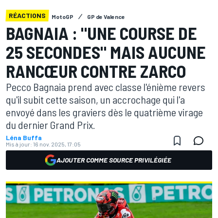
RÉACTIONS
MotoGP
GP de Valence
BAGNAIA : "UNE COURSE DE
25 SECONDES" MAIS AUCUNE
RANCŒUR CONTRE ZARCO
Pecco Bagnaia prend avec classe l'énième revers
qu'il subit cette saison, un accrochage qui l'a
envoyé dans les graviers dès le quatrième virage
du dernier Grand Prix.
Léna Buffa
Mis à jour:
16 nov. 2025, 17:05
AJOUTER COMME SOURCE PRIVILÉGIÉE