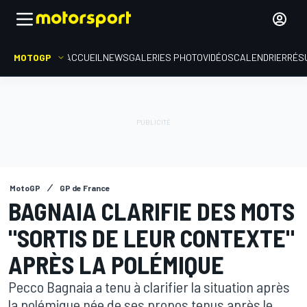
MOTOGP
ACCUEIL
NEWS
GALERIES PHOTO
VIDÉOS
CALENDRIER
RÉS
MotoGP
GP de France
BAGNAIA CLARIFIE DES MOTS
"SORTIS DE LEUR CONTEXTE"
APRÈS LA POLÉMIQUE
Pecco Bagnaia a tenu à clarifier la situation après
la polémique née de ses propos tenus après le