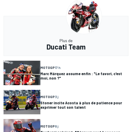
Plus de
Ducati Team
MOTOGP
17 h
Marc Márquez assume enfin : "Le favori, c'est
moi, non ?"
MOTOGP
3 j
Stoner incite Acosta à plus de patience pour
exprimer tout son talent
MOTOGP
8 j