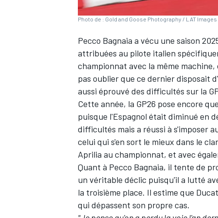
Photo de : Gold and Goose Photography / LAT Images 
Pecco Bagnaia
a vécu une saison 2025
attribuées au pilote italien spécifiq
championnat avec la même machine, e
pas oublier que ce dernier disposait 
aussi éprouvé des difficultés sur la G
Cette année, la GP26 pose encore quel
puisque l'Espagnol était diminué en d
difficultés mais a réussi à s'imposer
celui qui s'en sort le mieux dans le cl
Aprilia au championnat, et avec égale
Quant à Pecco Bagnaia, il tente de pro
un véritable déclic puisqu'il a lutté a
la troisième place. Il estime que Duca
qui dépassent son propre cas.
"Je pense qu'on a perdu la voie l'an der