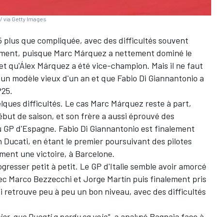
/ via Getty Images
 plus que compliquée, avec des difficultés souvent
uement, puisque
Marc Márquez
a nettement dominé le
t qu'
Álex Márquez
a été vice-champion. Mais il ne faut
d'un modèle vieux d'un an et que
Fabio Di Giannantonio
a
P25.
ques difficultés. Le cas Marc Márquez reste à part,
ébut de saison, et son frère a aussi éprouvé des
 au GP d'Espagne. Fabio Di Giannantonio est finalement
an Ducati, en étant le premier poursuivant des pilotes
ment une victoire, à Barcelone.
gresser petit à petit. Le GP d'Italie semble avoir amorcé
vec
Marco Bezzecchi
et
Jorge Martín
puis finalement pris
ti retrouve peu à peu un bon niveau, avec des difficultés
nier, que Ducati a perdu sa voie"
, a analysé Bagnaia face à