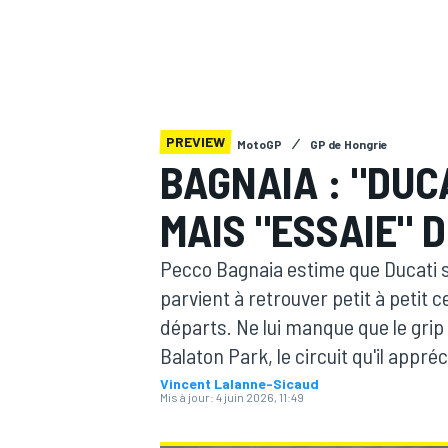
PREVIEW
MotoGP
GP de Hongrie
MOTOGP
BAGNAIA : "DUC
MAIS "ESSAIE" 
Pecco Bagnaia estime que Ducati 
parvient à retrouver petit à petit 
départs. Ne lui manque que le grip 
Balaton Park, le circuit qu'il appré
Vincent Lalanne-Sicaud
Mis à jour:
4 juin 2026, 11:49