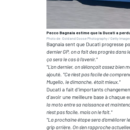
Pecco Bagnaia estime que la Ducati a perd
AUTRES CHAMPIONNATS
Photo de: Gold and Goose Photography / Getty Image
Bagnaia sent que Ducati progresse pou
dernier GP, on a fait des progrès dans 
ça sera le cas à l'avenir."
"L'an dernier, on s'élançait assez bien
ajouté.
"Ce n'est pas facile de compren
Mugello, le dimanche, était mieux."
Ducati a fait d'importants changement
d'avoir une meilleure base à chaque
la moto entre sa naissance et maintenan
n'est pas facile, mais on le fait."
"La prochaine étape sera d'améliorer le
grip arrière. On s'en rapproche actuell