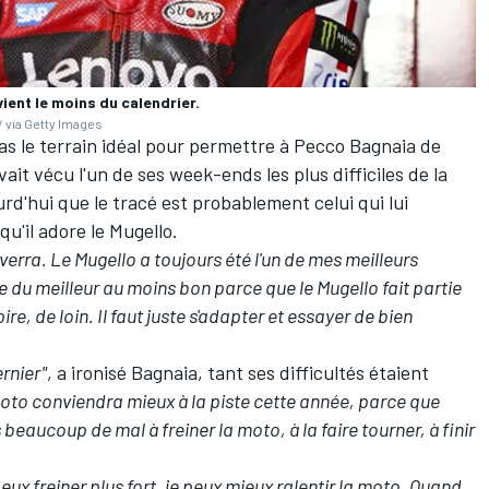
ient le moins du calendrier.
 via Getty Images
s le terrain idéal pour permettre à Pecco Bagnaia de
vait vécu l'un de ses week-ends les plus difficiles de la
rd'hui que le tracé est probablement celui qui lui
qu'il adore le Mugello.
verra. Le Mugello a toujours été l'un de mes meilleurs
se du meilleur au moins bon parce que le Mugello fait partie
ire, de loin. Il faut juste s'adapter et essayer de bien
ernier"
, a ironisé Bagnaia, tant ses difficultés étaient
oto conviendra mieux à la piste cette année, parce que
s beaucoup de mal à freiner la moto, à la faire tourner, à finir
peux freiner plus fort, je peux mieux ralentir la moto. Quand