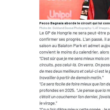
Pecco Bagnaia aborde le circuit qui lui conv
Photo de: Gold and Goose Photography / LAT Images /
Le GP de Hongrie ne sera peut-être pa
confirmer ses progrès. L'an passé, il a
saison au Balaton Park et admet aujou
convient le moins du calendrier, alors 
"C'est sûr que je me sens mieux mais on 
circuits, pas celui-là. On verra. On pas
de mes deux meilleurs et celui-ci est le p
travailler à partir de demain matin."
"Ce sera facile de faire mieux que l'an d
profondes en 2025.
"Je pense que la m
c'était un cauchemar l'an dernier, j'avai
le virage."
"Ça a l'air d'être mieux cette année. Je 