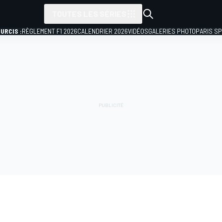
TOUTES LES SÉRIES
URCIS :
RÈGLEMENT F1 2026
CALENDRIER 2026
VIDÉOS
GALERIES PHOTO
PARIS S