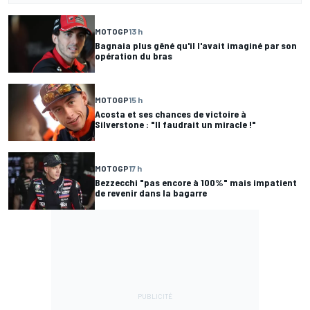
MOTOGP
13 h
Bagnaia plus gêné qu'il l'avait imaginé par son
opération du bras
MOTOGP
15 h
Acosta et ses chances de victoire à
Silverstone : "Il faudrait un miracle !"
MOTOGP
17 h
Bezzecchi "pas encore à 100%" mais impatient
de revenir dans la bagarre