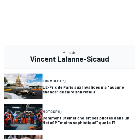
Plus de
Vincent Lalanne-Sicaud
FORMULE E
7 j
L'E-Prix de Paris aux Invalides n'a "aucune
chance" de faire son retour
MOTOGP
8 j
Comment Steiner choisit ses pilotes dans un
MotoGP "moins sophistiqué" que la F1