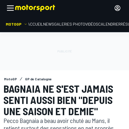
MOTOGP
ACCUEIL
NEWS
GALERIES PHOTO
VIDÉOS
CALENDRIER
RÉS
MotoGP
GP de Catalogne
BAGNAIA NE S'EST JAMAIS
SENTI AUSSI BIEN "DEPUIS
UNE SAISON ET DEMIE"
Pecco Bagnaia a beau avoir chuté au Mans, il
retient surtout des sensations en net progrès,