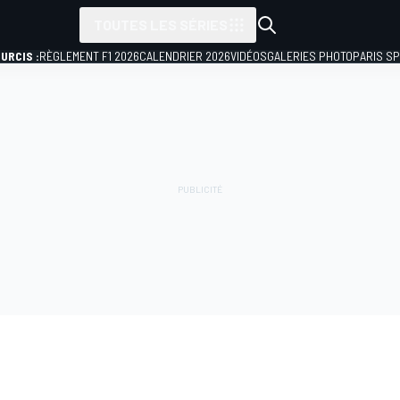
TOUTES LES SÉRIES
URCIS :
RÈGLEMENT F1 2026
CALENDRIER 2026
VIDÉOS
GALERIES PHOTO
PARIS S