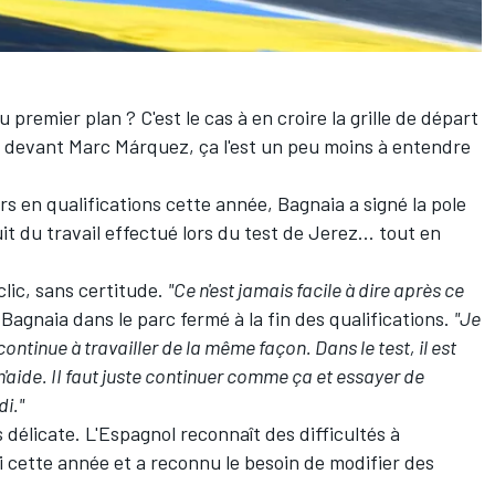
au premier plan
? C'est le cas à en croire la
grille de départ
devant
Marc Márquez
, ça l'est un peu moins à entendre
s en qualifications cette année, Bagnaia a signé la pole
ruit du travail effectué lors du test de Jerez... tout en
clic, sans certitude.
"Ce n'est jamais facile à dire après ce
é Bagnaia dans le parc fermé à la fin des qualifications.
"Je
e continue à travailler de la même façon. Dans le test, il est
m'aide. II faut juste continuer comme ça et essayer de
i."
délicate. L'Espagnol reconnaît des difficultés à
i cette année et a reconnu le besoin de
modifier des