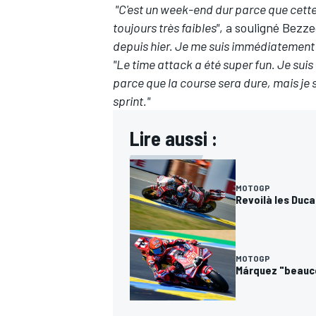
"C'est un week-end dur parce que cette pi
toujours très faibles"
, a souligné Bezz
depuis hier. Je me suis immédiatement 
"Le time attack a été super fun. Je suis
parce que la course sera dure, mais je s
sprint."
Lire aussi :
MOTOGP
Revoilà les Duca
MOTOGP
Márquez "beauco