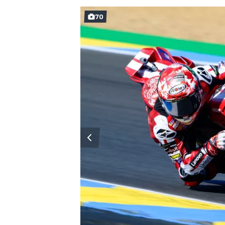
70
WRC
WEC