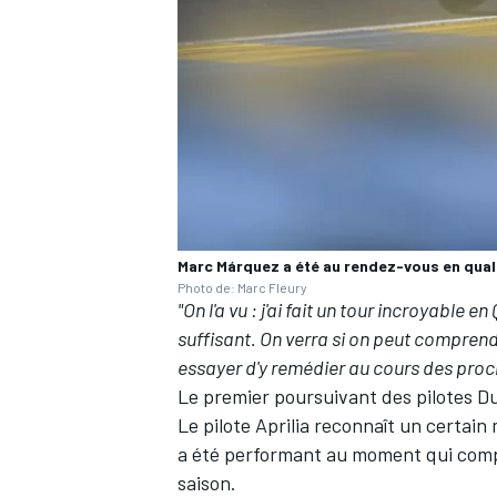
AUTRES CHAMPIONNATS
Marc Márquez a été au rendez-vous en quali
Photo de: Marc Fleury
"On l'a vu : j'ai fait un tour incroyable e
suffisant. On verra si on peut comprendr
essayer d'y remédier au cours des pro
Le premier poursuivant des pilotes D
Le pilote Aprilia reconnaît
un certain
a été performant au moment qui compta
saison.