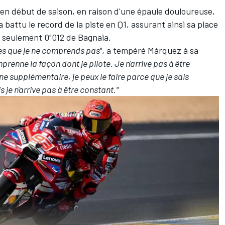
ut en début de saison
, en raison d'une épaule douloureuse,
a battu le record de la piste en Q1, assurant ainsi sa place
 à seulement 0"012 de Bagnaia.
es que je ne comprends pas"
, a tempéré Márquez à sa
mprenne la façon dont je pilote. Je n'arrive pas à être
ne supplémentaire, je peux le faire parce que je sais
je n'arrive pas à être constant."