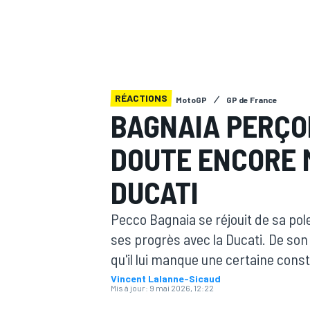
RÉACTIONS
MotoGP
GP de France
MOTOGP
BAGNAIA PERÇOI
DOUTE ENCORE 
DUCATI
Pecco Bagnaia se réjouit de sa po
ses progrès avec la Ducati. De so
qu'il lui manque une certaine cons
Vincent Lalanne-Sicaud
Mis à jour:
9 mai 2026, 12:22