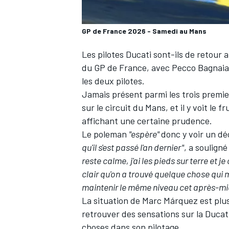
GP de France 2026 - Samedi au Mans
Les pilotes Ducati sont-ils de retour 
du GP de France
, avec
Pecco Bagnaia
les deux pilotes.
Jamais présent parmi les trois premier
sur le circuit du Mans, et il y voit le f
affichant une certaine prudence.
Le poleman
"espère"
donc y voir un dé
qu'il s'est passé l'an dernier"
, a soulign
reste calme, j'ai les pieds sur terre et j
clair qu'on a trouvé quelque chose qui 
maintenir le même niveau cet après-mid
La situation de Marc Márquez est plus 
retrouver des sensations sur la Ducat
choses dans son pilotage
.