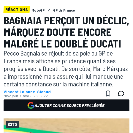
RÉACTIONS
MotoGP
GP de France
BAGNAIA PERÇOIT UN DÉCLIC,
MÁRQUEZ DOUTE ENCORE
MALGRÉ LE DOUBLÉ DUCATI
Pecco Bagnaia se réjouit de sa pole au GP de
France mais affiche sa prudence quant à ses
progrès avec la Ducati. De son côté, Marc Márquez
a impressionné mais assure qu'il lui manque une
certaine constance sur la machine italienne.
Vincent Lalanne-Sicaud
Mis à jour:
9 mai 2026, 12:22
AJOUTER COMME SOURCE PRIVILÉGIÉE
70