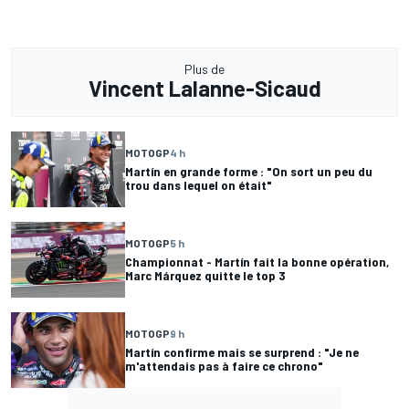
Plus de
Vincent Lalanne-Sicaud
MOTOGP
4 h
Martín en grande forme : "On sort un peu du
trou dans lequel on était"
MOTOGP
5 h
Championnat - Martín fait la bonne opération,
Marc Márquez quitte le top 3
MOTOGP
9 h
Martín confirme mais se surprend : "Je ne
m'attendais pas à faire ce chrono"