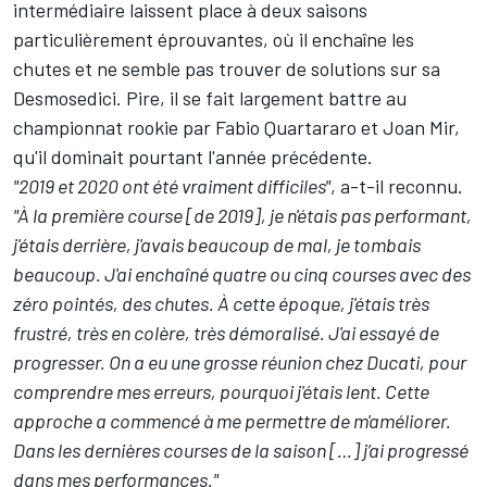
intermédiaire laissent place à deux saisons
particulièrement éprouvantes, où il enchaîne les
chutes et ne semble pas trouver de solutions sur sa
Desmosedici. Pire, il se fait largement battre au
championnat rookie par
Fabio Quartararo
et
Joan Mir
,
qu'il dominait pourtant l'année précédente.
"2019 et 2020 ont été vraiment difficiles"
, a-t-il reconnu.
"À la première course [de 2019], je n'étais pas performant,
j'étais derrière, j'avais beaucoup de mal, je tombais
beaucoup. J'ai enchaîné quatre ou cinq courses avec des
zéro pointés, des chutes. À cette époque, j'étais très
frustré, très en colère, très démoralisé. J'ai essayé de
progresser. On a eu une grosse réunion chez Ducati, pour
comprendre mes erreurs, pourquoi j'étais lent. Cette
approche a commencé à me permettre de m'améliorer.
Dans les dernières courses de la saison […] j’ai progressé
dans mes performances."