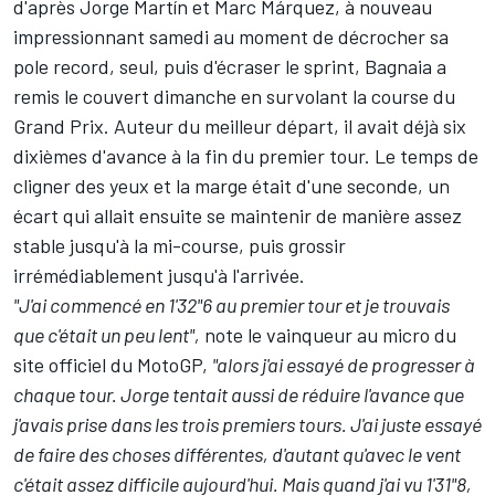
d'après
Jorge Martín
et
Marc Márquez
, à nouveau
impressionnant samedi au moment de décrocher sa
pole record, seul, puis d'écraser le sprint, Bagnaia a
remis le couvert dimanche en survolant la course du
Grand Prix. Auteur du meilleur départ, il avait déjà six
dixièmes d'avance à la fin du premier tour. Le temps de
cligner des yeux et la marge était d'une seconde, un
écart qui allait ensuite se maintenir de manière assez
stable jusqu'à la mi-course, puis grossir
irrémédiablement jusqu'à l'arrivée.
"J'ai commencé en 1'32"6 au premier tour et je trouvais
que c'était un peu lent",
note le vainqueur au micro du
site officiel du MotoGP,
"alors j'ai essayé de progresser à
chaque tour. Jorge tentait aussi de réduire l'avance que
j'avais prise dans les trois premiers tours. J'ai juste essayé
de faire des choses différentes, d'autant qu'avec le vent
c'était assez difficile aujourd'hui. Mais quand j'ai vu 1'31"8,