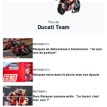
Plus de
Ducati Team
MOTOGP
13 h
Márquez en délicatesse à Silverstone : "Je suis
loin du podium"
MOTOGP
22 h
Márquez reste dans le doute avec son épaule
MOTOGP
1 j
Marc Márquez assume enfin : "Le favori, c'est
moi, non ?"