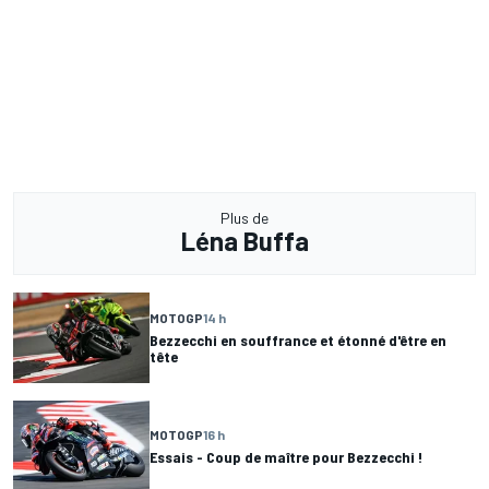
Plus de
Léna Buffa
MOTOGP
14 h
Bezzecchi en souffrance et étonné d'être en
tête
MOTOGP
16 h
Essais - Coup de maître pour Bezzecchi !